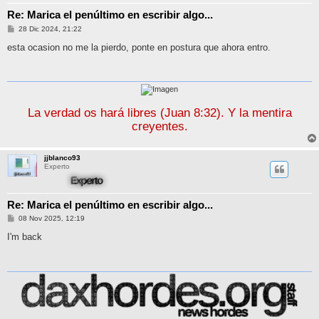
Re: Marica el penúltimo en escribir algo...
M
28 Dic 2024, 21:22
e
n
esta ocasion no me la pierdo, ponte en postura que ahora entro.
s
a
j
e
La verdad os hará libres (Juan 8:32). Y la mentira
creyentes.
jjblanco93
Experto
Re: Marica el penúltimo en escribir algo...
M
08 Nov 2025, 12:19
e
n
I'm back
s
a
j
e