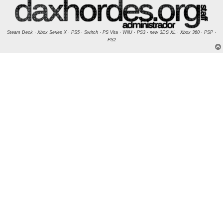
Steam Deck · Xbox Series X · PS5 · Switch · PS Vita · WiiU · PS3 · new 3DS XL · Xbox 360 · PSP ·
PS2