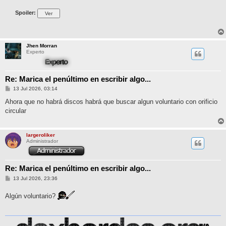
Spoiler:
Jhen Morran
Experto
Re: Marica el penúltimo en escribir algo...
M
13 Jul 2026, 03:14
e
n
Ahora que no habrá discos habrá que buscar algun voluntario con orificio
s
circular
a
j
e
largeroliker
Administrador
Re: Marica el penúltimo en escribir algo...
M
13 Jul 2026, 23:36
e
n
Algún voluntario?
s
a
j
e