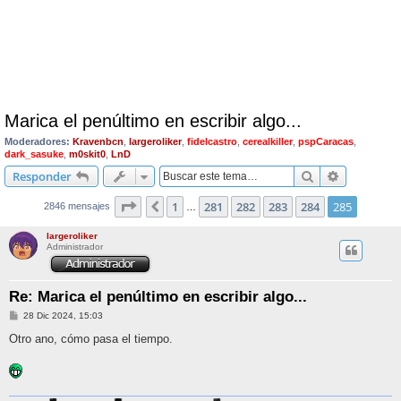
Marica el penúltimo en escribir algo...
Moderadores:
Kravenbcn
,
largeroliker
,
fidelcastro
,
cerealkiller
,
pspCaracas
,
dark_sasuke
,
m0skit0
,
LnD
Buscar
Búsqueda 
Responder
Página
285
de
285
1
281
282
283
284
285
Anterior
2846 mensajes
…
largeroliker
Administrador
Re: Marica el penúltimo en escribir algo...
M
28 Dic 2024, 15:03
e
n
Otro ano, cómo pasa el tiempo.
s
a
j
e