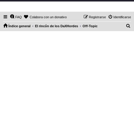
DaXHordes.org
FAQ
Colabora con un donativo
Registrarse
Identificarse
B
Índice general
El rincón de los DaXHordes
Off-Topic
u
s
c
a
r