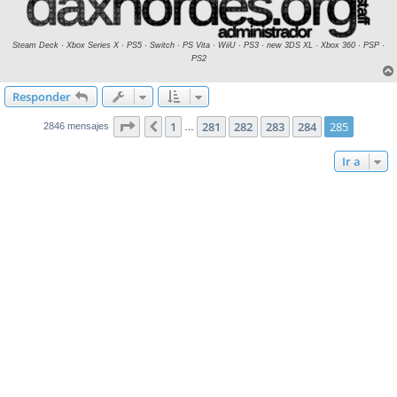
Steam Deck · Xbox Series X · PS5 · Switch · PS Vita · WiiU · PS3 · new 3DS XL · Xbox 360 · PSP ·
PS2
Responder
Página
285
de
285
1
281
282
283
284
285
Anterior
2846 mensajes
…
Ir a