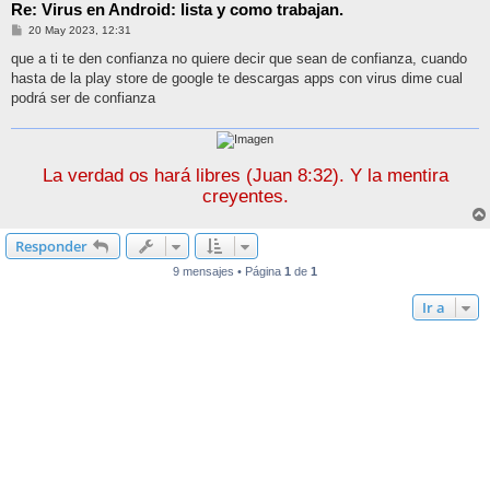
Re: Virus en Android: lista y como trabajan.
M
20 May 2023, 12:31
e
n
que a ti te den confianza no quiere decir que sean de confianza, cuando
s
hasta de la play store de google te descargas apps con virus dime cual
a
j
podrá ser de confianza
e
La verdad os hará libres (Juan 8:32). Y la mentira
creyentes.
Responder
9 mensajes • Página
1
de
1
Ir a