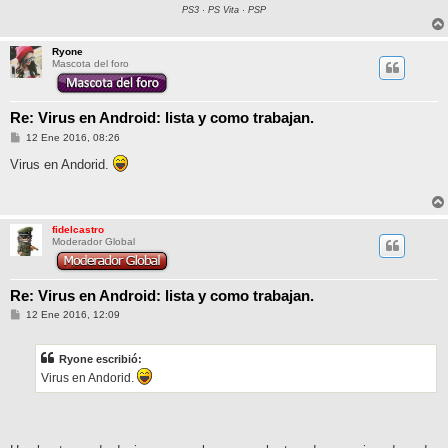
PS3 · PS Vita · PSP
Ryone
Mascota del foro
Re: Virus en Android: lista y como trabajan.
M
12 Ene 2016, 08:26
e
n
Virus en Andorid.
s
a
j
e
fidelcastro
Moderador Global
Re: Virus en Android: lista y como trabajan.
M
12 Ene 2016, 12:09
e
n
s
Ryone escribió:
a
j
Virus en Andorid.
e