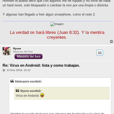
Hombre te puedo decir que con algunos me he topado y no sirve de nada
un hard reset, solo bloquearlo o cambiar la rom por una limpia o distinta.
Y algunas han llegado a freir algun smarphone, como el note 2.
La verdad os hará libres (Juan 8:32). Y la mentira
creyentes.
Ryone
Mascota del foro
Re: Virus en Android: lista y como trabajan.
M
12 Ene 2016, 12:12
e
n
s
fidelcastro escribió:
a
j
e
Ryone escribió:
Virus en Andorid.