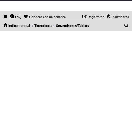
DaXHordes.org
FAQ
Colabora con un donativo
Registrarse
Identificarse
B
Índice general
Tecnología
Smartphones/Tablets
u
s
c
a
r