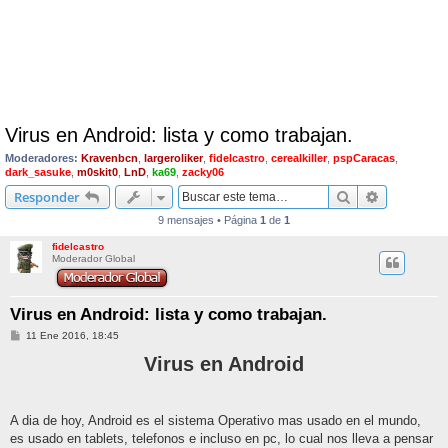
Virus en Android: lista y como trabajan.
Moderadores:
Kravenbcn
,
largeroliker
,
fidelcastro
,
cerealkiller
,
pspCaracas
,
dark_sasuke
,
m0skit0
,
LnD
,
ka69
,
zacky06
Buscar
Búsqueda 
Responder
9 mensajes • Página
1
de
1
fidelcastro
Moderador Global
Virus en Android: lista y como trabajan.
M
11 Ene 2016, 18:45
e
n
Virus en Android
s
a
j
e
A dia de hoy, Android es el sistema Operativo mas usado en el mundo,
es usado en tablets, telefonos e incluso en pc, lo cual nos lleva a pensar