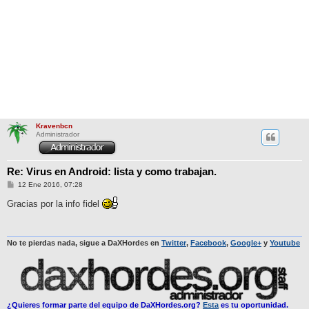
Kravenbcn
Administrador
Re: Virus en Android: lista y como trabajan.
M
12 Ene 2016, 07:28
e
n
Gracias por la info fidel
s
a
j
e
No te pierdas nada, sigue a DaXHordes en
Twitter
,
Facebook
,
Google+
y
Youtube
¿Quieres formar parte del equipo de DaXHordes.org?
Esta
es tu oportunidad.