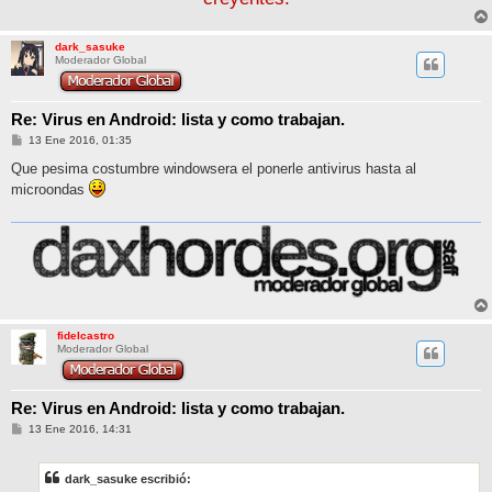
dark_sasuke
Moderador Global
Re: Virus en Android: lista y como trabajan.
M
13 Ene 2016, 01:35
e
n
Que pesima costumbre windowsera el ponerle antivirus hasta al
s
microondas
a
j
e
fidelcastro
Moderador Global
Re: Virus en Android: lista y como trabajan.
M
13 Ene 2016, 14:31
e
n
s
dark_sasuke escribió:
a