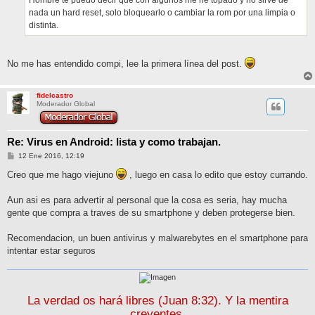
Hombre te puedo decir que con algunos me he topado y no sirve de
nada un hard reset, solo bloquearlo o cambiar la rom por una limpia o
distinta.
No me has entendido compi, lee la primera línea del post.
fidelcastro
Moderador Global
Re: Virus en Android: lista y como trabajan.
M
12 Ene 2016, 12:19
e
n
Creo que me hago viejuno
, luego en casa lo edito que estoy currando.
s
a
j
Aun asi es para advertir al personal que la cosa es seria, hay mucha
e
gente que compra a traves de su smartphone y deben protegerse bien.
Recomendacion, un buen antivirus y malwarebytes en el smartphone para
intentar estar seguros
La verdad os hará libres (Juan 8:32). Y la mentira
creyentes.