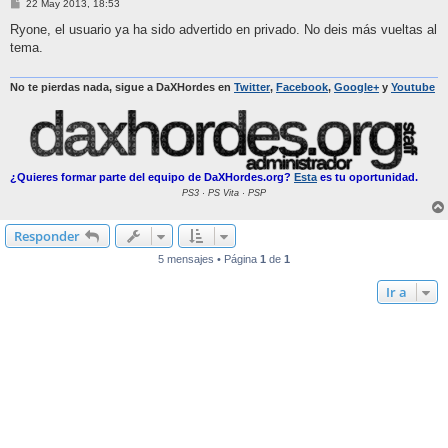
M
22 May 2013, 18:53
e
n
Ryone, el usuario ya ha sido advertido en privado. No deis más vueltas al
s
tema.
a
j
e
No te pierdas nada, sigue a DaXHordes en
Twitter
,
Facebook
,
Google+
y
Youtube
¿Quieres formar parte del equipo de DaXHordes.org?
Esta
es tu oportunidad.
PS3 · PS Vita · PSP
Responder
5 mensajes • Página
1
de
1
Ir a