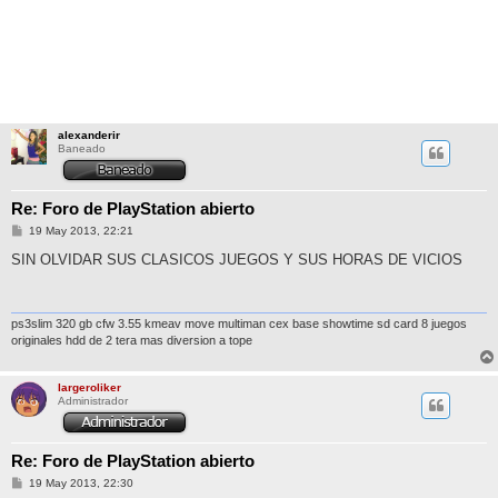
alexanderir
Baneado
Re: Foro de PlayStation abierto
M
19 May 2013, 22:21
e
n
SIN OLVIDAR SUS CLASICOS JUEGOS Y SUS HORAS DE VICIOS
s
a
j
e
ps3slim 320 gb cfw 3.55 kmeav move multiman cex base showtime sd card 8 juegos
originales hdd de 2 tera mas diversion a tope
largeroliker
Administrador
Re: Foro de PlayStation abierto
M
19 May 2013, 22:30
e