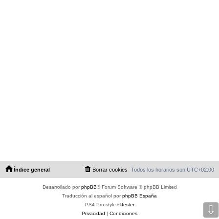
Índice general
Borrar cookies
Todos los horarios son
UTC+02:00
Desarrollado por
phpBB
® Forum Software © phpBB Limited
Traducción al español por
phpBB España
PS4 Pro style ©
Jester
⇩
Privacidad
|
Condiciones