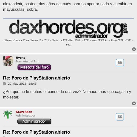
n
alexanderir, postear dos años después para no aportar nada y escribir en
s
mayúsculas, sobra.
a
j
e
Steam Deck · Xbox Series X · PS5 · Switch · PS Vita · WiiU · PS3 · new 3DS XL · Xbox 360 · PSP ·
PS2
Ryone
Mascota del foro
Re: Foro de PlayStation abierto
M
22 May 2013, 18:45
e
n
¿Por qué no le metéis el baneo de una vez? No hace más que cagarla y
s
molestar.
a
j
e
Kravenbcn
Administrador
Re: Foro de PlayStation abierto