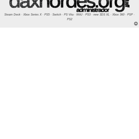
Steam Deck · Xbox Series X · PS5 · Switch · PS Vita · WiiU · PS3 · new 3DS XL · Xbox 360 · PSP ·
PS2