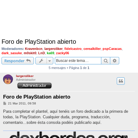
Foro de PlayStation abierto
Moderadores:
Kravenbcn
,
largeroliker
,
fidelcastro
,
cerealkiller
,
pspCaracas
,
dark_sasuke
,
m0skit0
,
LnD
,
ka69
,
zacky06
Buscar
Búsqueda 
Responder
5 mensajes • Página
1
de
1
largeroliker
Administrador
Foro de PlayStation abierto
M
21 Mar 2011, 09:58
e
n
Para completar el plantel, aquí tenéis un foro dedicado a la primera de
s
todas, la PlayStation. Cualquier duda, programa, traducción,
a
j
comentario...sobre ésta consola podéis publicarlo aquí.
e