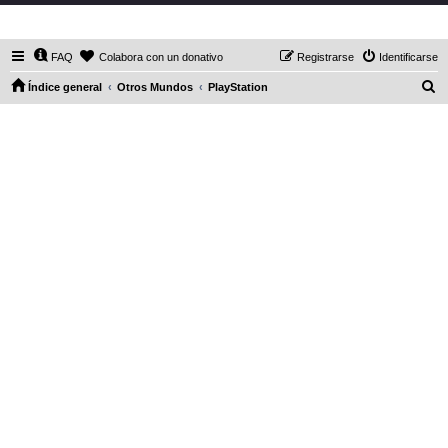
DaXHordes.org
FAQ
Colabora con un donativo
Registrarse
Identificarse
B
Índice general
Otros Mundos
PlayStation
u
s
c
a
r