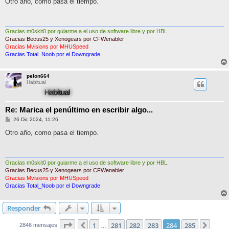
Otro año, como pasa el tiempo.
s
a
j
e
Gracias m0skit0 por guiarme a el uso de software libre y por HBL.
Gracias Becus25 y Xenogears por CFWenabler
Gracias Mvisions por MHUSpeed
Gracias Total_Noob por el Downgrade
pelon664
Habitual
Re: Marica el penúltimo en escribir algo...
M
26 Dic 2024, 11:26
e
n
Otro año, como pasa el tiempo.
s
a
j
e
Gracias m0skit0 por guiarme a el uso de software libre y por HBL.
Gracias Becus25 y Xenogears por CFWenabler
Gracias Mvisions por MHUSpeed
Gracias Total_Noob por el Downgrade
Responder
Página
284
de
285
1
281
282
283
284
285
Anterior
Sigui
2846 mensajes
…