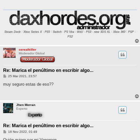
a
j
e
Steam Deck · Xbox Series X · PS5 · Switch · PS Vita · WiiU · PS3 · new 3DS XL · Xbox 360 · PSP ·
PS2
cerealkiller
Moderador Global
Re: Marica el penúltimo en escribir algo...
M
25 Mar 2021, 23:57
e
n
muy seguro estas de eso??
s
a
j
e
Jhen Morran
Experto
Re: Marica el penúltimo en escribir algo...
M
18 Nov 2022, 01:49
e
n
Quién quiere ser mi Vaporeon