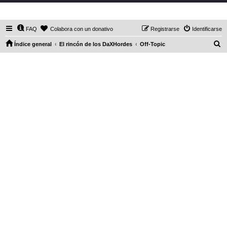
DaXHordes.org
FAQ
Colabora con un donativo
Registrarse
Identificarse
B
Índice general
El rincón de los DaXHordes
Off-Topic
u
s
c
a
r