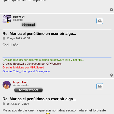
s
a
j
e
pelon664
Habitual
Re: Marica el penúltimo en escribir algo...
M
12 Ago 2023, 03:52
e
n
Casi 1 año.
s
a
j
e
Gracias m0skit0 por guiarme a el uso de software libre y por HBL.
Gracias Becus25 y Xenogears por CFWenabler
Gracias Mvisions por MHUSpeed
Gracias Total_Noob por el Downgrade
largeroliker
Administrador
Re: Marica el penúltimo en escribir algo...
M
18 Jul 2024, 21:09
e
n
Me acabo de dar cuenta que aún no había escrito nada en el foro este
s