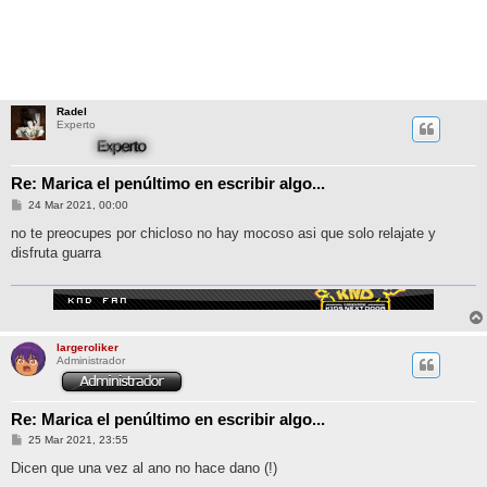
Radel
Experto
Re: Marica el penúltimo en escribir algo...
M
24 Mar 2021, 00:00
e
n
no te preocupes por chicloso no hay mocoso asi que solo relajate y
s
disfruta guarra
a
j
e
largeroliker
Administrador
Re: Marica el penúltimo en escribir algo...
M
25 Mar 2021, 23:55
e
n
Dicen que una vez al ano no hace dano (!)
s