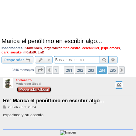
Marica el penúltimo en escribir algo...
Moderadores:
Kravenbcn
,
largeroliker
,
fidelcastro
,
cerealkiller
,
pspCaracas
,
dark_sasuke
,
m0skit0
,
LnD
Buscar
Búsqueda 
Responder
Página
284
de
285
1
281
282
283
284
285
Anterior
Sigui
2846 mensajes
…
fidelcastro
Moderador Global
Re: Marica el penúltimo en escribir algo...
M
28 Feb 2021, 23:54
e
n
espartaco y su aparato
s
a
j
e