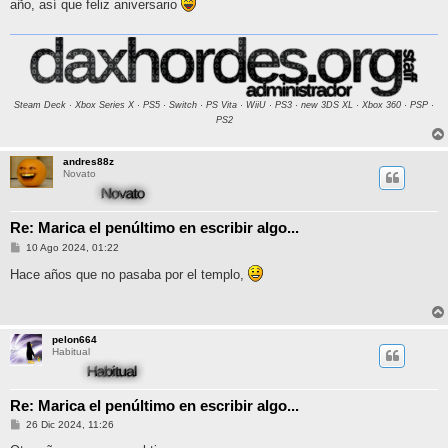
año, así que feliz aniversario
a
j
e
Steam Deck · Xbox Series X · PS5 · Switch · PS Vita · WiiU · PS3 · new 3DS XL · Xbox 360 · PSP ·
PS2
andres88z
Novato
Re: Marica el penúltimo en escribir algo...
M
10 Ago 2024, 01:22
e
n
Hace años que no pasaba por el templo,
s
a
j
e
pelon664
Habitual
Re: Marica el penúltimo en escribir algo...
M
26 Dic 2024, 11:26
e
n