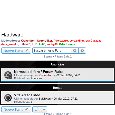
Hardware
Moderadores:
Kravenbcn
,
largeroliker
,
fidelcastro
,
cerealkiller
,
pspCaracas
,
dark_sasuke
,
m0skit0
,
LnD
,
ka69
,
zacky06
,
DrNefarious
Buscar
Búsqueda avanzad
Nuevo Tema
1 tema • Página
1
de
1
Anuncios
Normas del foro / Forum Rules
Último mensaje por
Kravenbcn
«
02 Sep 2009, 04:01
Publicado en
Anuncios
Temas
Vita Arcade Mod
Último mensaje por
SalahKun
«
06 Mar 2012, 07:11
Respuestas:
1
Nuevo Tema
1 tema • Página
1
de
1