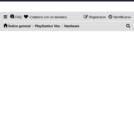
DaXHordes.org
FAQ
Colabora con un donativo
Registrarse
Identificarse
B
Índice general
PlayStation Vita
Hardware
u
s
c
a
r