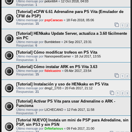
Último mensaje por
pelon664
«
12 Oct 2018, 04:03
Respuestas:
1
[Tutorial] eCFW 6.61 Adrenaline para PS Vita (Emulador de
CFW de PSP)
Último mensaje por
pspCaracas
«
18 Feb 2018, 05:06
Respuestas:
15
1
2
[Tutorial] HENkaku Update Server, actualiza a 3.60 fácilmente
sin PC
Último mensaje por
Bumblebee
«
24 Sep 2017, 23:31
Respuestas:
6
[Tutorial] Cómo modificar trofeos en PS Vita
Último mensaje por
NanospeedGamer
«
18 Jul 2017, 13:55
Respuestas:
1
[Tutorial] Cómo instalar ARK en PS Vita 3.63
Último mensaje por
fidelcastro
«
09 Abr 2017, 23:54
Respuestas:
15
1
2
[Tutorial] Instalación y uso de HENkaku en PS Vita
Último mensaje por
dmg2_1703
«
20 Feb 2017, 21:12
Respuestas:
21
1
2
3
[Tutorial] Activar PS Vita para usar Adrenaline o ARK -
Funciona
Último mensaje por
LICHECANO
«
12 Feb 2017, 11:58
Respuestas:
7
[Tutorial NUEVO] Instala un mini de PSP para Adredaline, sin
PSP, sin PS3 y sin PSN
Último mensaje por
DrNefarious
«
09 Feb 2017, 21:00