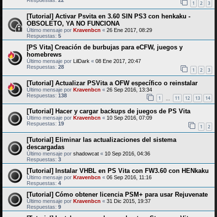
Respuestas:
22
1
2
3
[Tutorial] Activar Psvita en 3.60 SIN PS3 con henkaku -
OBSOLETO, YA NO FUNCIONA
Último mensaje por
Kravenbcn
«
26 Ene 2017, 08:29
Respuestas:
5
[PS Vita] Creación de burbujas para eCFW, juegos y
homebrews
Último mensaje por
LilDark
«
08 Ene 2017, 20:47
Respuestas:
28
1
2
3
[Tutorial] Actualizar PSVita a OFW específico o reinstalar
Último mensaje por
Kravenbcn
«
26 Sep 2016, 13:34
Respuestas:
138
1
11
12
13
14
…
[Tutorial] Hacer y cargar backups de juegos de PS Vita
Último mensaje por
Kravenbcn
«
10 Sep 2016, 07:09
Respuestas:
19
1
2
[Tutorial] Eliminar las actualizaciones del sistema
descargadas
Último mensaje por
shadowcat
«
10 Sep 2016, 04:36
Respuestas:
3
[Tutorial] Instalar VHBL en PS Vita con FW3.60 con HENkaku
Último mensaje por
Kravenbcn
«
06 Sep 2016, 11:16
Respuestas:
4
[Tutorial] Cómo obtener licencia PSM+ para usar Rejuvenate
Último mensaje por
Kravenbcn
«
31 Dic 2015, 19:37
Respuestas:
9