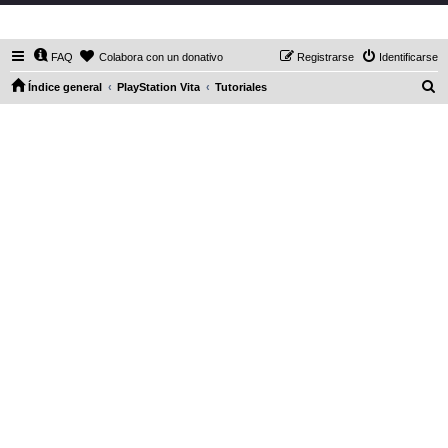
DaXHordes.org
FAQ
Colabora con un donativo
Registrarse
Identificarse
B
Índice general
PlayStation Vita
Tutoriales
u
s
c
a
r