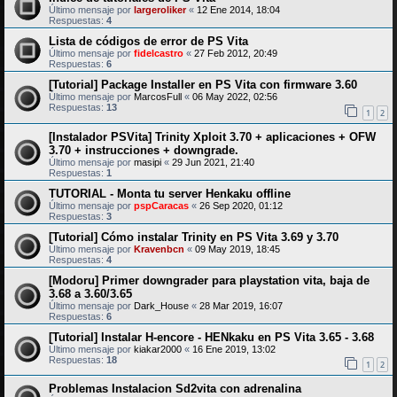
Último mensaje por
largeroliker
«
12 Ene 2014, 18:04
Respuestas:
4
Lista de códigos de error de PS Vita
Último mensaje por
fidelcastro
«
27 Feb 2012, 20:49
Respuestas:
6
[Tutorial] Package Installer en PS Vita con firmware 3.60
Último mensaje por
MarcosFull
«
06 May 2022, 02:56
Respuestas:
13
1
2
[Instalador PSVita] Trinity Xploit 3.70 + aplicaciones + OFW
3.70 + instrucciones + downgrade.
Último mensaje por
masipi
«
29 Jun 2021, 21:40
Respuestas:
1
TUTORIAL - Monta tu server Henkaku offline
Último mensaje por
pspCaracas
«
26 Sep 2020, 01:12
Respuestas:
3
[Tutorial] Cómo instalar Trinity en PS Vita 3.69 y 3.70
Último mensaje por
Kravenbcn
«
09 May 2019, 18:45
Respuestas:
4
[Modoru] Primer downgrader para playstation vita, baja de
3.68 a 3.60/3.65
Último mensaje por
Dark_House
«
28 Mar 2019, 16:07
Respuestas:
6
[Tutorial] Instalar H-encore - HENkaku en PS Vita 3.65 - 3.68
Último mensaje por
kiakar2000
«
16 Ene 2019, 13:02
Respuestas:
18
1
2
Problemas Instalacion Sd2vita con adrenalina