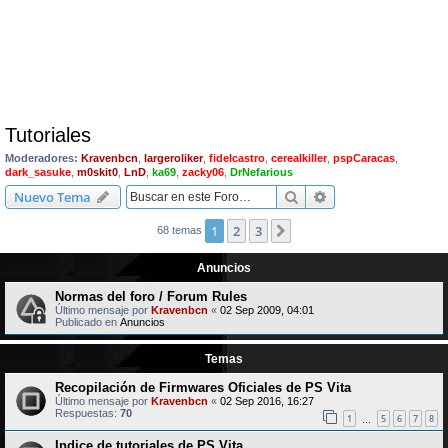
Tutoriales
Moderadores:
Kravenbcn
,
largeroliker
,
fidelcastro
,
cerealkiller
,
pspCaracas
,
dark_sasuke
,
m0skit0
,
LnD
,
ka69
,
zacky06
,
DrNefarious
Buscar
Búsqueda avanzad
Nuevo Tema
1
2
3
Siguiente
68 temas
Anuncios
Normas del foro / Forum Rules
Último mensaje por
Kravenbcn
«
02 Sep 2009, 04:01
Publicado en
Anuncios
Temas
Recopilación de Firmwares Oficiales de PS Vita
Último mensaje por
Kravenbcn
«
02 Sep 2016, 16:27
Respuestas:
70
1
5
6
7
8
…
Indice de tutoriales de PS Vita