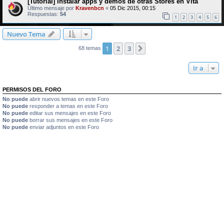
[Tutorial] Instalar apps y demos de otras Stores en Vita
Último mensaje por
Kravenbcn
«
05 Dic 2015, 00:15
Respuestas:
54
1
2
3
4
5
6
Nuevo Tema
1
2
3
Siguiente
68 temas
Ir a
PERMISOS DEL FORO
No puede
abrir nuevos temas en este Foro
No puede
responder a temas en este Foro
No puede
editar sus mensajes en este Foro
No puede
borrar sus mensajes en este Foro
No puede
enviar adjuntos en este Foro