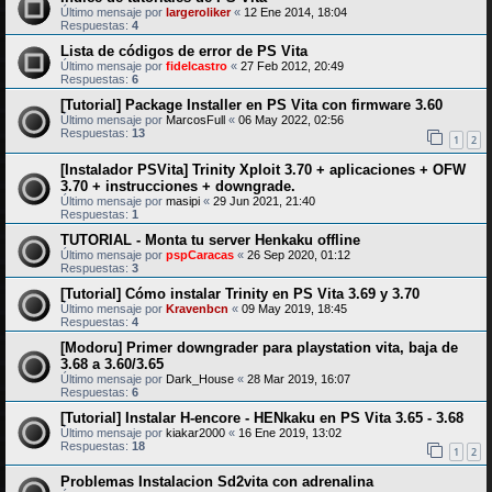
Último mensaje por
largeroliker
«
12 Ene 2014, 18:04
Respuestas:
4
Lista de códigos de error de PS Vita
Último mensaje por
fidelcastro
«
27 Feb 2012, 20:49
Respuestas:
6
[Tutorial] Package Installer en PS Vita con firmware 3.60
Último mensaje por
MarcosFull
«
06 May 2022, 02:56
Respuestas:
13
1
2
[Instalador PSVita] Trinity Xploit 3.70 + aplicaciones + OFW
3.70 + instrucciones + downgrade.
Último mensaje por
masipi
«
29 Jun 2021, 21:40
Respuestas:
1
TUTORIAL - Monta tu server Henkaku offline
Último mensaje por
pspCaracas
«
26 Sep 2020, 01:12
Respuestas:
3
[Tutorial] Cómo instalar Trinity en PS Vita 3.69 y 3.70
Último mensaje por
Kravenbcn
«
09 May 2019, 18:45
Respuestas:
4
[Modoru] Primer downgrader para playstation vita, baja de
3.68 a 3.60/3.65
Último mensaje por
Dark_House
«
28 Mar 2019, 16:07
Respuestas:
6
[Tutorial] Instalar H-encore - HENkaku en PS Vita 3.65 - 3.68
Último mensaje por
kiakar2000
«
16 Ene 2019, 13:02
Respuestas:
18
1
2
Problemas Instalacion Sd2vita con adrenalina