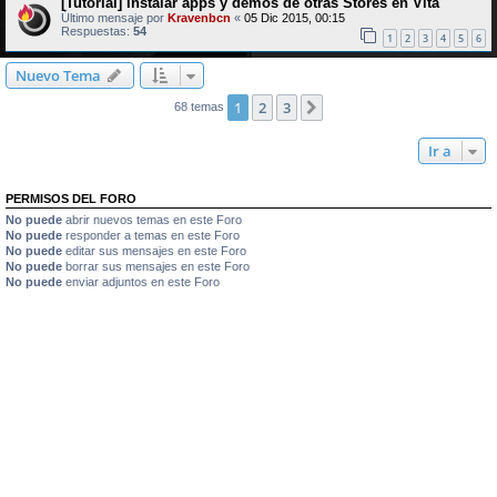
[Tutorial] Instalar apps y demos de otras Stores en Vita
Último mensaje por
Kravenbcn
«
05 Dic 2015, 00:15
Respuestas:
54
1
2
3
4
5
6
Nuevo Tema
1
2
3
Siguiente
68 temas
Ir a
PERMISOS DEL FORO
No puede
abrir nuevos temas en este Foro
No puede
responder a temas en este Foro
No puede
editar sus mensajes en este Foro
No puede
borrar sus mensajes en este Foro
No puede
enviar adjuntos en este Foro