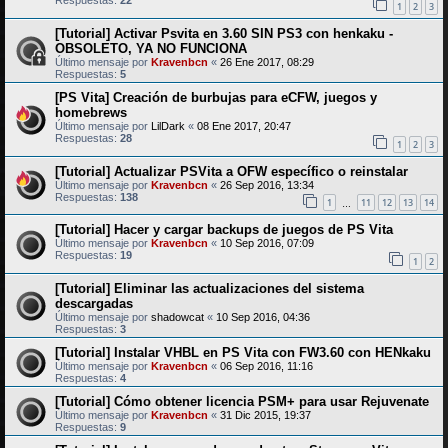
Respuestas:
22
1
2
3
[Tutorial] Activar Psvita en 3.60 SIN PS3 con henkaku -
OBSOLETO, YA NO FUNCIONA
Último mensaje por
Kravenbcn
«
26 Ene 2017, 08:29
Respuestas:
5
[PS Vita] Creación de burbujas para eCFW, juegos y
homebrews
Último mensaje por
LilDark
«
08 Ene 2017, 20:47
Respuestas:
28
1
2
3
[Tutorial] Actualizar PSVita a OFW específico o reinstalar
Último mensaje por
Kravenbcn
«
26 Sep 2016, 13:34
Respuestas:
138
1
11
12
13
14
…
[Tutorial] Hacer y cargar backups de juegos de PS Vita
Último mensaje por
Kravenbcn
«
10 Sep 2016, 07:09
Respuestas:
19
1
2
[Tutorial] Eliminar las actualizaciones del sistema
descargadas
Último mensaje por
shadowcat
«
10 Sep 2016, 04:36
Respuestas:
3
[Tutorial] Instalar VHBL en PS Vita con FW3.60 con HENkaku
Último mensaje por
Kravenbcn
«
06 Sep 2016, 11:16
Respuestas:
4
[Tutorial] Cómo obtener licencia PSM+ para usar Rejuvenate
Último mensaje por
Kravenbcn
«
31 Dic 2015, 19:37
Respuestas:
9