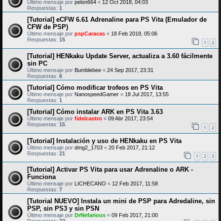
Último mensaje por
pelon664
«
12 Oct 2018, 04:03
Respuestas:
1
[Tutorial] eCFW 6.61 Adrenaline para PS Vita (Emulador de
CFW de PSP)
Último mensaje por
pspCaracas
«
18 Feb 2018, 05:06
Respuestas:
15
1
2
[Tutorial] HENkaku Update Server, actualiza a 3.60 fácilmente
sin PC
Último mensaje por
Bumblebee
«
24 Sep 2017, 23:31
Respuestas:
6
[Tutorial] Cómo modificar trofeos en PS Vita
Último mensaje por
NanospeedGamer
«
18 Jul 2017, 13:55
Respuestas:
1
[Tutorial] Cómo instalar ARK en PS Vita 3.63
Último mensaje por
fidelcastro
«
09 Abr 2017, 23:54
Respuestas:
15
1
2
[Tutorial] Instalación y uso de HENkaku en PS Vita
Último mensaje por
dmg2_1703
«
20 Feb 2017, 21:12
Respuestas:
21
1
2
3
[Tutorial] Activar PS Vita para usar Adrenaline o ARK -
Funciona
Último mensaje por
LICHECANO
«
12 Feb 2017, 11:58
Respuestas:
7
[Tutorial NUEVO] Instala un mini de PSP para Adredaline, sin
PSP, sin PS3 y sin PSN
Último mensaje por
DrNefarious
«
09 Feb 2017, 21:00