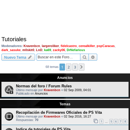
Tutoriales
Moderadores:
Kravenbcn
,
largeroliker
,
fidelcastro
,
cerealkiller
,
pspCaracas
,
dark_sasuke
,
m0skit0
,
LnD
,
ka69
,
zacky06
,
DrNefarious
Buscar
Búsqueda avanzad
Nuevo Tema
1
2
3
Siguiente
68 temas
Anuncios
Normas del foro / Forum Rules
Último mensaje por
Kravenbcn
«
02 Sep 2009, 04:01
Publicado en
Anuncios
Temas
Recopilación de Firmwares Oficiales de PS Vita
Último mensaje por
Kravenbcn
«
02 Sep 2016, 16:27
Respuestas:
70
1
5
6
7
8
…
Indice de tutoriales de PS Vita