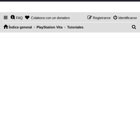
DaXHordes.org
FAQ
Colabora con un donativo
Registrarse
Identificarse
B
Índice general
PlayStation Vita
Tutoriales
u
s
c
a
r