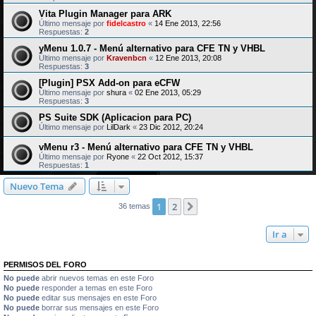
Vita Plugin Manager para ARK
Último mensaje por
fidelcastro
«
14 Ene 2013, 22:56
Respuestas:
2
yMenu 1.0.7 - Menú alternativo para CFE TN y VHBL
Último mensaje por
Kravenbcn
«
12 Ene 2013, 20:08
Respuestas:
3
[Plugin] PSX Add-on para eCFW
Último mensaje por
shura
«
02 Ene 2013, 05:29
Respuestas:
3
PS Suite SDK (Aplicacion para PC)
Último mensaje por
LilDark
«
23 Dic 2012, 20:24
vMenu r3 - Menú alternativo para CFE TN y VHBL
Último mensaje por
Ryone
«
22 Oct 2012, 15:37
Respuestas:
1
Nuevo Tema
1
2
Siguiente
36 temas
Ir a
PERMISOS DEL FORO
No puede
abrir nuevos temas en este Foro
No puede
responder a temas en este Foro
No puede
editar sus mensajes en este Foro
No puede
borrar sus mensajes en este Foro