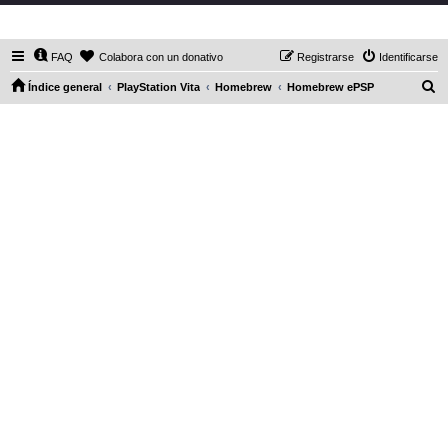
DaXHordes.org
FAQ
Colabora con un donativo
Registrarse
Identificarse
B
Índice general
PlayStation Vita
Homebrew
Homebrew ePSP
u
s
c
a
r