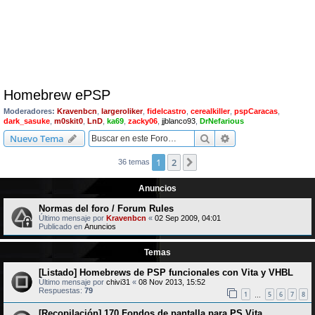
Homebrew ePSP
Moderadores:
Kravenbcn
,
largeroliker
,
fidelcastro
,
cerealkiller
,
pspCaracas
,
dark_sasuke
,
m0skit0
,
LnD
,
ka69
,
zacky06
,
jjblanco93
,
DrNefarious
Buscar
Búsqueda avanzad
Nuevo Tema
1
2
Siguiente
36 temas
Anuncios
Normas del foro / Forum Rules
Último mensaje por
Kravenbcn
«
02 Sep 2009, 04:01
Publicado en
Anuncios
Temas
[Listado] Homebrews de PSP funcionales con Vita y VHBL
Último mensaje por
chivi31
«
08 Nov 2013, 15:52
Respuestas:
79
1
5
6
7
8
…
[Recopilación] 170 Fondos de pantalla para PS Vita