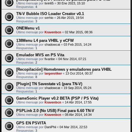
Último mensaje por
tivin65
«
30 Ene 2023, 15:10
Respuestas:
4
TN-V Bubble ISO Loader Creator v0.1
Último mensaje por
serhio
«
26 Abr 2015, 19:54
Respuestas:
3
ONEMenu v1
Último mensaje por
Kravenbcn
«
02 Mar 2015, 08:36
138Menu L4 para VHBL y eCFW
Último mensaje por
shadowcat
«
03 Feb 2015, 14:24
Respuestas:
1
Emulador MVS en PS Vita
Último mensaje por
fivanbe
«
04 Nov 2014, 07:21
Respuestas:
2
[Recopilación] Homebrews y emuladores para VHBL
Último mensaje por
largeroliker
«
13 Oct 2014, 00:37
Respuestas:
8
[Plugin] TN Savestate v1 (para TN-V)
Último mensaje por
shadowcat
«
19 Sep 2014, 05:24
Respuestas:
1
GameSonic Player v0.2 BETA (PSP / PS Vita)
Último mensaje por
Kravenbcn
«
14 Abr 2014, 17:55
PSPLink 2.0 (No USB) Final para 6.60 TN-V
Último mensaje por
Kravenbcn
«
08 Abr 2014, 14:34
GPS EN PSVITA
Último mensaje por
DaniPhii
«
04 Mar 2014, 22:53
Respuestas:
3