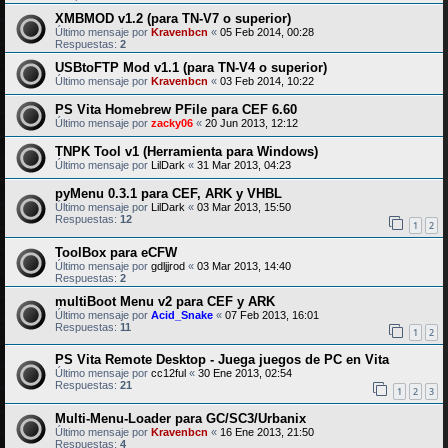
XMBMOD v1.2 (para TN-V7 o superior)
Último mensaje por
Kravenbcn
«
05 Feb 2014, 00:28
Respuestas:
2
USBtoFTP Mod v1.1 (para TN-V4 o superior)
Último mensaje por
Kravenbcn
«
03 Feb 2014, 10:22
PS Vita Homebrew PFile para CEF 6.60
Último mensaje por
zacky06
«
20 Jun 2013, 12:12
TNPK Tool v1 (Herramienta para Windows)
Último mensaje por
LilDark
«
31 Mar 2013, 04:23
pyMenu 0.3.1 para CEF, ARK y VHBL
Último mensaje por
LilDark
«
03 Mar 2013, 15:50
Respuestas:
12
1
2
ToolBox para eCFW
Último mensaje por
gdljjrod
«
03 Mar 2013, 14:40
Respuestas:
2
multiBoot Menu v2 para CEF y ARK
Último mensaje por
Acid_Snake
«
07 Feb 2013, 16:01
Respuestas:
11
1
2
PS Vita Remote Desktop - Juega juegos de PC en Vita
Último mensaje por
cc12ful
«
30 Ene 2013, 02:54
Respuestas:
21
1
2
3
Multi-Menu-Loader para GC/SC3/Urbanix
Último mensaje por
Kravenbcn
«
16 Ene 2013, 21:50
Respuestas:
4