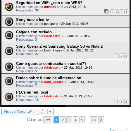
Seguridad en WiFi ¿con o sin WPS?
Último mensaje por
m0skit0
«
02 Jul 2013, 10:15
Respuestas:
36
1
2
3
4
Sony bravia led tv
Último mensaje por
pesepero
«
29 Jun 2013, 09:08
Cagada con teclado
Último mensaje por
fidelcastro
«
13 Jun 2013, 18:28
Respuestas:
3
Sony Xperia Z vs Samsung Galaxy S3 vs Note 2
Último mensaje por
Dark_House
«
07 Jun 2013, 01:32
Respuestas:
22
1
2
3
Como guardar contraseña en cookie??
Último mensaje por
fidelcastro
«
27 May 2013, 19:19
Respuestas:
5
Dudas sobre fuente de alimentación.
Último mensaje por
dark_sasuke
«
16 Abr 2013, 01:33
Respuestas:
7
PLCs en red local
Último mensaje por
fidelcastro
«
31 Mar 2013, 23:50
Respuestas:
18
1
2
Nuevo Tema
Página
1
de
13
1
2
3
4
5
13
Siguiente
301 temas
…