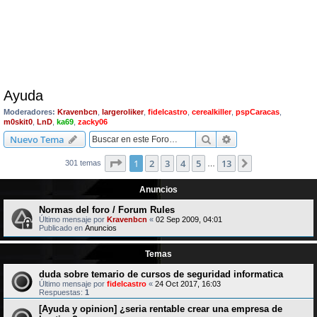
Ayuda
Moderadores:
Kravenbcn
,
largeroliker
,
fidelcastro
,
cerealkiller
,
pspCaracas
,
m0skit0
,
LnD
,
ka69
,
zacky06
Buscar
Búsqueda avanzad
Nuevo Tema
Página
1
de
13
1
2
3
4
5
13
Siguiente
301 temas
…
Anuncios
Normas del foro / Forum Rules
Último mensaje por
Kravenbcn
«
02 Sep 2009, 04:01
Publicado en
Anuncios
Temas
duda sobre temario de cursos de seguridad informatica
Último mensaje por
fidelcastro
«
24 Oct 2017, 16:03
Respuestas:
1
[Ayuda y opinion] ¿seria rentable crear una empresa de