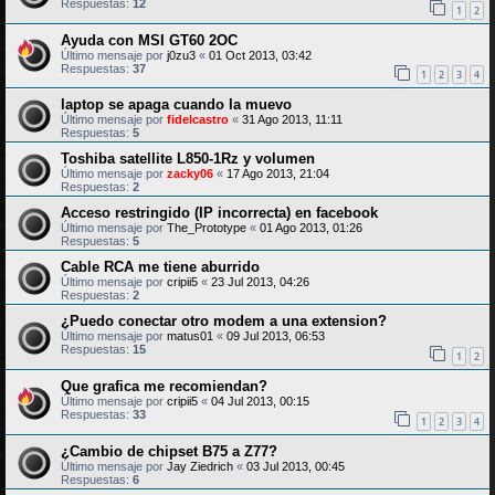
Respuestas:
12
1
2
Ayuda con MSI GT60 2OC
Último mensaje por
j0zu3
«
01 Oct 2013, 03:42
Respuestas:
37
1
2
3
4
laptop se apaga cuando la muevo
Último mensaje por
fidelcastro
«
31 Ago 2013, 11:11
Respuestas:
5
Toshiba satellite L850-1Rz y volumen
Último mensaje por
zacky06
«
17 Ago 2013, 21:04
Respuestas:
2
Acceso restringido (IP incorrecta) en facebook
Último mensaje por
The_Prototype
«
01 Ago 2013, 01:26
Respuestas:
5
Cable RCA me tiene aburrido
Último mensaje por
cripii5
«
23 Jul 2013, 04:26
Respuestas:
2
¿Puedo conectar otro modem a una extension?
Último mensaje por
matus01
«
09 Jul 2013, 06:53
Respuestas:
15
1
2
Que grafica me recomiendan?
Último mensaje por
cripii5
«
04 Jul 2013, 00:15
Respuestas:
33
1
2
3
4
¿Cambio de chipset B75 a Z77?
Último mensaje por
Jay Ziedrich
«
03 Jul 2013, 00:45
Respuestas:
6