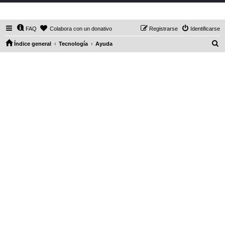
DaXHordes.org
FAQ
Colabora con un donativo
Registrarse
Identificarse
B
Índice general
Tecnología
Ayuda
u
s
c
a
r