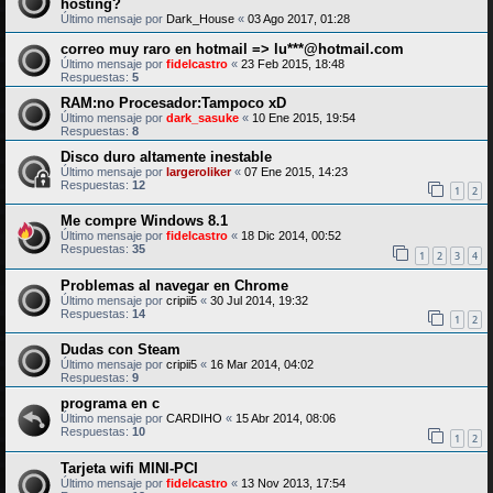
hosting?
Último mensaje por
Dark_House
«
03 Ago 2017, 01:28
correo muy raro en hotmail => lu***@hotmail.com
Último mensaje por
fidelcastro
«
23 Feb 2015, 18:48
Respuestas:
5
RAM:no Procesador:Tampoco xD
Último mensaje por
dark_sasuke
«
10 Ene 2015, 19:54
Respuestas:
8
Disco duro altamente inestable
Último mensaje por
largeroliker
«
07 Ene 2015, 14:23
Respuestas:
12
1
2
Me compre Windows 8.1
Último mensaje por
fidelcastro
«
18 Dic 2014, 00:52
Respuestas:
35
1
2
3
4
Problemas al navegar en Chrome
Último mensaje por
cripii5
«
30 Jul 2014, 19:32
Respuestas:
14
1
2
Dudas con Steam
Último mensaje por
cripii5
«
16 Mar 2014, 04:02
Respuestas:
9
programa en c
Último mensaje por
CARDIHO
«
15 Abr 2014, 08:06
Respuestas:
10
1
2
Tarjeta wifi MINI-PCI
Último mensaje por
fidelcastro
«
13 Nov 2013, 17:54