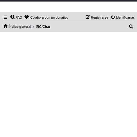
DaXHordes.org
FAQ
Colabora con un donativo
Registrarse
Identificarse
B
Índice general
IRC/Chat
u
s
c
a
r