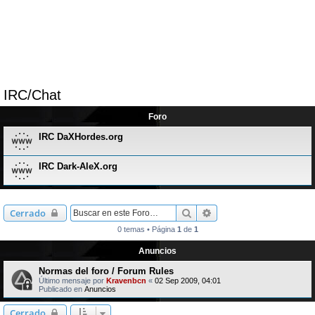
IRC/Chat
Foro
IRC DaXHordes.org
IRC Dark-AleX.org
Buscar
Búsqueda avanzada
Cerrado
0 temas • Página
1
de
1
Anuncios
Normas del foro / Forum Rules
Último mensaje por
Kravenbcn
«
02 Sep 2009, 04:01
Publicado en
Anuncios
Cerrado