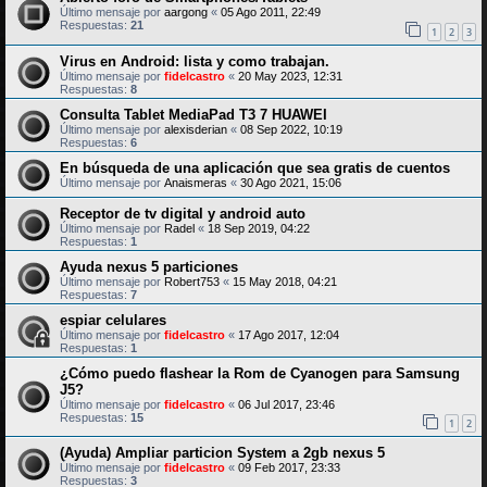
Último mensaje por
aargong
«
05 Ago 2011, 22:49
Respuestas:
21
1
2
3
Virus en Android: lista y como trabajan.
Último mensaje por
fidelcastro
«
20 May 2023, 12:31
Respuestas:
8
Consulta Tablet MediaPad T3 7 HUAWEI
Último mensaje por
alexisderian
«
08 Sep 2022, 10:19
Respuestas:
6
En búsqueda de una aplicación que sea gratis de cuentos
Último mensaje por
Anaismeras
«
30 Ago 2021, 15:06
Receptor de tv digital y android auto
Último mensaje por
Radel
«
18 Sep 2019, 04:22
Respuestas:
1
Ayuda nexus 5 particiones
Último mensaje por
Robert753
«
15 May 2018, 04:21
Respuestas:
7
espiar celulares
Último mensaje por
fidelcastro
«
17 Ago 2017, 12:04
Respuestas:
1
¿Cómo puedo flashear la Rom de Cyanogen para Samsung
J5?
Último mensaje por
fidelcastro
«
06 Jul 2017, 23:46
Respuestas:
15
1
2
(Ayuda) Ampliar particion System a 2gb nexus 5
Último mensaje por
fidelcastro
«
09 Feb 2017, 23:33
Respuestas:
3