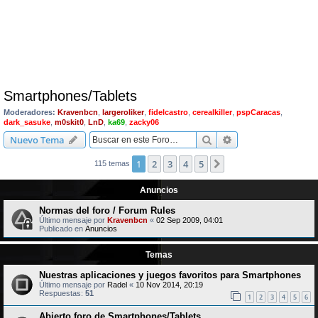
Smartphones/Tablets
Moderadores:
Kravenbcn
,
largeroliker
,
fidelcastro
,
cerealkiller
,
pspCaracas
,
dark_sasuke
,
m0skit0
,
LnD
,
ka69
,
zacky06
Buscar
Búsqueda avanzad
Nuevo Tema
1
2
3
4
5
Siguiente
115 temas
Anuncios
Normas del foro / Forum Rules
Último mensaje por
Kravenbcn
«
02 Sep 2009, 04:01
Publicado en
Anuncios
Temas
Nuestras aplicaciones y juegos favoritos para Smartphones
Último mensaje por
Radel
«
10 Nov 2014, 20:19
Respuestas:
51
1
2
3
4
5
6
Abierto foro de Smartphones/Tablets