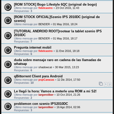
[ROM STOCK] Bogo Lifestyle 6QC (original de bogo)
Último mensaje por
fidelcastro
«
23 Oct 2016, 11:43
Respuestas:
3
[ROM STOCK OFICIAL]Szenio IPS 2010DC (original de
szenio)
Último mensaje por
BENDER
«
01 May 2016, 18:24
[TUTORIAL ANDROID ROOT]rootear la tablet szenio IPS
2010DC
Último mensaje por
BENDER
«
01 May 2016, 18:17
Respuestas:
7
Pregunta internet mobil
Último mensaje por
fidelcastro
«
11 Ene 2016, 18:18
Respuestas:
6
duda sobre mensaje raro en cadena de las llamadas de
whatsap
Último mensaje por
shadowcat
«
30 Mar 2015, 13:23
Respuestas:
6
qBittorrent Client para Android
Último mensaje por
pspCaracas
«
11 Dic 2014, 17:50
Respuestas:
10
1
2
Le llegó la hora: Vamos a meterle una ROM a mi S2!
Último mensaje por
largeroliker
«
10 Oct 2014, 21:26
Respuestas:
2
problemon con szenio IPS2010DC
Último mensaje por
largeroliker
«
16 Ago 2014, 02:06
Respuestas:
3