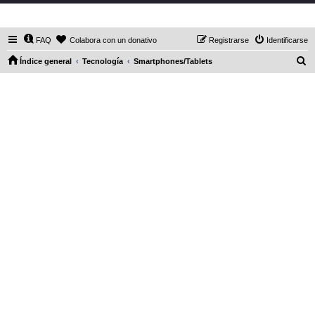
DaXHordes.org
FAQ
Colabora con un donativo
Registrarse
Identificarse
B
Índice general
Tecnología
Smartphones/Tablets
u
s
c
a
r