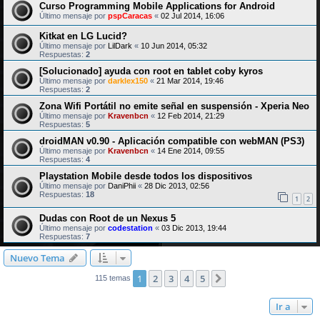
Curso Programming Mobile Applications for Android
Último mensaje por
pspCaracas
«
02 Jul 2014, 16:06
Kitkat en LG Lucid?
Último mensaje por
LilDark
«
10 Jun 2014, 05:32
Respuestas:
2
[Solucionado] ayuda con root en tablet coby kyros
Último mensaje por
darklex150
«
21 Mar 2014, 19:46
Respuestas:
2
Zona Wifi Portátil no emite señal en suspensión - Xperia Neo
Último mensaje por
Kravenbcn
«
12 Feb 2014, 21:29
Respuestas:
5
droidMAN v0.90 - Aplicación compatible con webMAN (PS3)
Último mensaje por
Kravenbcn
«
14 Ene 2014, 09:55
Respuestas:
4
Playstation Mobile desde todos los dispositivos
Último mensaje por
DaniPhii
«
28 Dic 2013, 02:56
Respuestas:
18
1
2
Dudas con Root de un Nexus 5
Último mensaje por
codestation
«
03 Dic 2013, 19:44
Respuestas:
7
Nuevo Tema
1
2
3
4
5
Siguiente
115 temas
Ir a