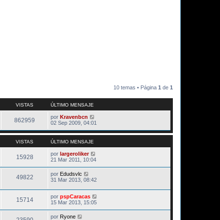
10 temas • Página
1
de
1
VISTAS
ÚLTIMO MENSAJE
por
Kravenbcn
862959
02 Sep 2009, 04:01
VISTAS
ÚLTIMO MENSAJE
por
largeroliker
15928
21 Mar 2011, 10:04
por
Edudsvlc
49822
31 Mar 2013, 08:42
por
pspCaracas
15714
15 Mar 2013, 15:05
por
Ryone