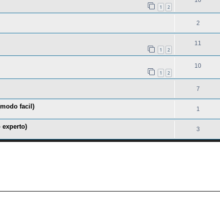
10
1
2
2
11
1
2
10
1
2
7
(modo facil)
1
 experto)
3