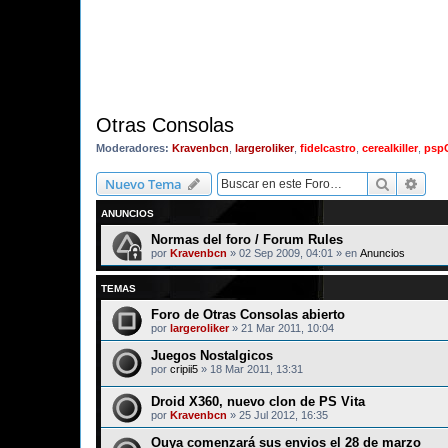
Otras Consolas
Moderadores:
Kravenbcn
,
largeroliker
,
fidelcastro
,
cerealkiller
,
psp
Buscar
Bús
Nuevo Tema
ANUNCIOS
Normas del foro / Forum Rules
por
Kravenbcn
»
02 Sep 2009, 04:01
» en
Anuncios
TEMAS
Foro de Otras Consolas abierto
por
largeroliker
»
21 Mar 2011, 10:04
Juegos Nostalgicos
por
cripii5
»
18 Mar 2011, 13:31
Droid X360, nuevo clon de PS Vita
por
Kravenbcn
»
25 Jul 2012, 16:35
Ouya comenzará sus envios el 28 de marzo