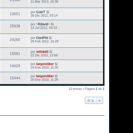
23590
11 Mar 2013, 16:36
por
GatoT
13651
30 Dic 2012, 03:14
por
~Rdavid~
25938
13 Jul 2012, 04:53
por
DaniPhii
24265
29 Feb 2012, 16:28
por
m0skit0
15581
22 Dic 2010, 13:56
por
largeroliker
14629
20 Ene 2010, 11:30
por
largeroliker
15444
20 Ene 2010, 11:28
10 temas • Página
1
de
1
Ir a