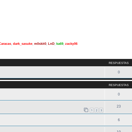
Caracas
,
dark_sasuke
,
m0skit0
,
LnD
,
ka69
,
zacky06
queda avanzada
RESPUESTAS
0
RESPUESTAS
0
23
1
2
3
6