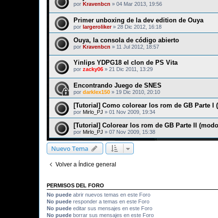
por
Kravenbcn
»
04 Mar 2013, 19:56
Primer unboxing de la dev edition de Ouya
por
largeroliker
»
28 Dic 2012, 16:18
Ouya, la consola de código abierto
por
Kravenbcn
»
11 Jul 2012, 18:57
Yinlips YDPG18 el clon de PS Vita
por
zacky06
»
21 Dic 2011, 13:29
Encontrando Juego de SNES
por
darklex150
»
19 Dic 2010, 20:10
[Tutorial] Como colorear los rom de GB Parte I 
por
Mirlo_PJ
»
01 Nov 2009, 19:34
[Tutorial] Colorear los rom de GB Parte II (modo
por
Mirlo_PJ
»
07 Nov 2009, 15:38
Nuevo Tema
Volver a Índice general
PERMISOS DEL FORO
No puede
abrir nuevos temas en este Foro
No puede
responder a temas en este Foro
No puede
editar sus mensajes en este Foro
No puede
borrar sus mensajes en este Foro