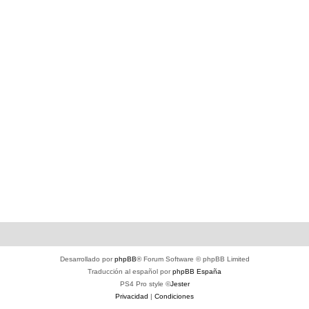
Desarrollado por
phpBB
® Forum Software © phpBB Limited
Traducción al español por
phpBB España
PS4 Pro style ©
Jester
Privacidad
|
Condiciones