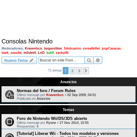
Consolas Nintendo
Moderadores:
Kravenbcn
,
largeroliker
,
fidelcastro
,
cerealkiller
,
pspCaracas
,
dark_sasuke
,
m0skit0
,
LnD
,
ka69
,
zacky06
Buscar
Búsqueda avanzad
Nuevo Tema
1
2
3
Siguiente
71 temas
Anuncios
Normas del foro / Forum Rules
Último mensaje por
Kravenbcn
«
02 Sep 2009, 04:01
Publicado en
Anuncios
Temas
Foro de Nintendo Wii/DS/3DS abierto
Último mensaje por
Ryone
«
27 Nov 2014, 15:55
Respuestas:
5
[Tutorial] Liberar Wii - Todos los modelos y versiones