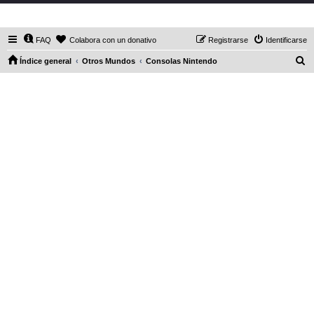
DaXHordes.org
FAQ
Colabora con un donativo
Registrarse
Identificarse
B
Índice general
Otros Mundos
Consolas Nintendo
u
s
c
a
r