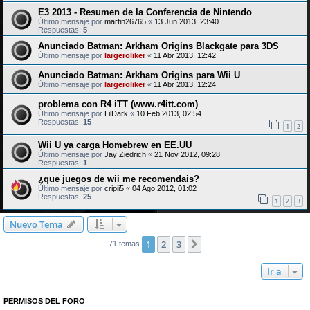
E3 2013 - Resumen de la Conferencia de Nintendo
Último mensaje por
martin26765
«
13 Jun 2013, 23:40
Respuestas:
5
Anunciado Batman: Arkham Origins Blackgate para 3DS
Último mensaje por
largeroliker
«
11 Abr 2013, 12:42
Anunciado Batman: Arkham Origins para Wii U
Último mensaje por
largeroliker
«
11 Abr 2013, 12:24
problema con R4 iTT (www.r4itt.com)
Último mensaje por
LilDark
«
10 Feb 2013, 02:54
Respuestas:
15
1
2
Wii U ya carga Homebrew en EE.UU
Último mensaje por
Jay Ziedrich
«
21 Nov 2012, 09:28
Respuestas:
1
¿que juegos de wii me recomendais?
Último mensaje por
cripii5
«
04 Ago 2012, 01:02
Respuestas:
25
1
2
3
Nuevo Tema
1
2
3
Siguiente
71 temas
Ir a
PERMISOS DEL FORO