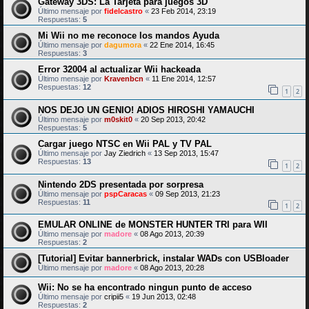
Gateway 3DS: La Tarjeta para juegos 3D
Último mensaje por
fidelcastro
«
23 Feb 2014, 23:19
Respuestas:
5
Mi Wii no me reconoce los mandos Ayuda
Último mensaje por
dagumora
«
22 Ene 2014, 16:45
Respuestas:
3
Error 32004 al actualizar Wii hackeada
Último mensaje por
Kravenbcn
«
11 Ene 2014, 12:57
Respuestas:
12
1
2
NOS DEJO UN GENIO! ADIOS HIROSHI YAMAUCHI
Último mensaje por
m0skit0
«
20 Sep 2013, 20:42
Respuestas:
5
Cargar juego NTSC en Wii PAL y TV PAL
Último mensaje por
Jay Ziedrich
«
13 Sep 2013, 15:47
Respuestas:
13
1
2
Nintendo 2DS presentada por sorpresa
Último mensaje por
pspCaracas
«
09 Sep 2013, 21:23
Respuestas:
11
1
2
EMULAR ONLINE de MONSTER HUNTER TRI para WII
Último mensaje por
madore
«
08 Ago 2013, 20:39
Respuestas:
2
[Tutorial] Evitar bannerbrick, instalar WADs con USBloader
Último mensaje por
madore
«
08 Ago 2013, 20:28
Wii: No se ha encontrado ningun punto de acceso
Último mensaje por
cripii5
«
19 Jun 2013, 02:48
Respuestas:
2