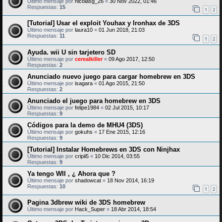
Último mensaje por
nicolasg_26
«
30 Nov 2022, 01:46
Respuestas:
15
1
2
[Tutorial] Usar el exploit Youhax y Ironhax de 3DS
Último mensaje por
laura10
«
01 Jun 2018, 21:03
Respuestas:
11
1
2
Ayuda. wii U sin tarjetero SD
Último mensaje por
cerealkiller
«
09 Ago 2017, 12:50
Respuestas:
2
Anunciado nuevo juego para cargar homebrew en 3DS
Último mensaje por
isagara
«
01 Ago 2015, 21:50
Respuestas:
2
Anunciado el juego para homebrew en 3DS
Último mensaje por
felipe1984
«
02 Jul 2015, 10:17
Respuestas:
9
Códigos para la demo de MHU4 (3DS)
Último mensaje por
gokuhs
«
17 Ene 2015, 12:16
Respuestas:
9
[Tutorial] Instalar Homebrews en 3DS con Ninjhax
Último mensaje por
cripii5
«
10 Dic 2014, 03:55
Respuestas:
9
Ya tengo WII , ¿ Ahora que ?
Último mensaje por
shadowcat
«
18 Nov 2014, 16:19
Respuestas:
10
1
2
Pagina 3dbrew wiki de 3DS homebrew
Último mensaje por
Hack_Super
«
18 Abr 2014, 18:54