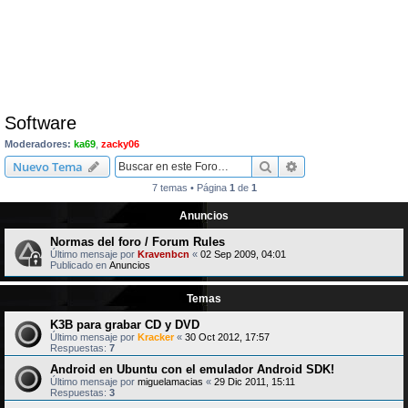
Software
Moderadores:
ka69
,
zacky06
Buscar
Búsqueda avanzad
Nuevo Tema
7 temas • Página
1
de
1
Anuncios
Normas del foro / Forum Rules
Último mensaje por
Kravenbcn
«
02 Sep 2009, 04:01
Publicado en
Anuncios
Temas
K3B para grabar CD y DVD
Último mensaje por
Kracker
«
30 Oct 2012, 17:57
Respuestas:
7
Android en Ubuntu con el emulador Android SDK!
Último mensaje por
miguelamacias
«
29 Dic 2011, 15:11
Respuestas:
3