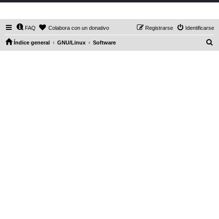
DaXHordes.org
FAQ
Colabora con un donativo
Registrarse
Identificarse
B
Índice general
GNU/Linux
Software
u
s
c
a
r