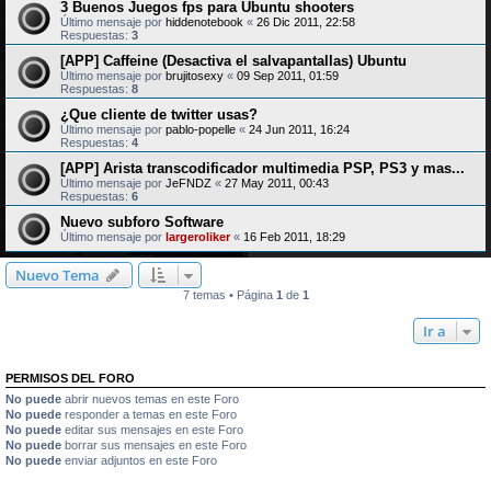
3 Buenos Juegos fps para Ubuntu shooters
Último mensaje por
hiddenotebook
«
26 Dic 2011, 22:58
Respuestas:
3
[APP] Caffeine (Desactiva el salvapantallas) Ubuntu
Último mensaje por
brujitosexy
«
09 Sep 2011, 01:59
Respuestas:
8
¿Que cliente de twitter usas?
Último mensaje por
pablo-popelle
«
24 Jun 2011, 16:24
Respuestas:
4
[APP] Arista transcodificador multimedia PSP, PS3 y mas...
Último mensaje por
JeFNDZ
«
27 May 2011, 00:43
Respuestas:
6
Nuevo subforo Software
Último mensaje por
largeroliker
«
16 Feb 2011, 18:29
Nuevo Tema
7 temas • Página
1
de
1
Ir a
PERMISOS DEL FORO
No puede
abrir nuevos temas en este Foro
No puede
responder a temas en este Foro
No puede
editar sus mensajes en este Foro
No puede
borrar sus mensajes en este Foro
No puede
enviar adjuntos en este Foro