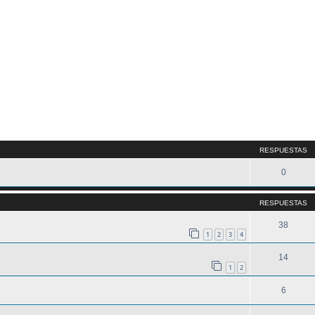
queda avanzada
RESPUESTAS
0
RESPUESTAS
38
1
2
3
4
14
1
2
6