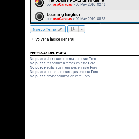
The Spanish-to-English game
por
pspCaracas
»
06 May 2010, 02:41
Learning English
por
pspCaracas
»
09 May 2010, 08:36
Nuevo Tema
Volver a Índice general
PERMISOS DEL FORO
No puede
abrir nuevos temas en este Foro
No puede
responder a temas en este Foro
No puede
editar sus mensajes en este Foro
No puede
borrar sus mensajes en este Foro
No puede
enviar adjuntos en este Foro