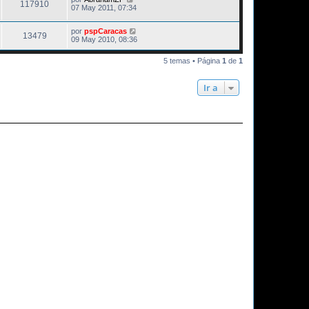
117910
07 May 2011, 07:34
por
pspCaracas
13479
09 May 2010, 08:36
5 temas • Página
1
de
1
Ir a