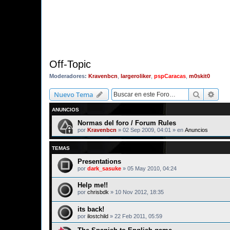
Off-Topic
Moderadores:
Kravenbcn
,
largeroliker
,
pspCaracas
,
m0skit0
Buscar
Bús
Nuevo Tema
ANUNCIOS
Normas del foro / Forum Rules
por
Kravenbcn
»
02 Sep 2009, 04:01
» en
Anuncios
TEMAS
Presentations
por
dark_sasuke
»
05 May 2010, 04:24
Help me!!
por
chrisbdk
»
10 Nov 2012, 18:35
its back!
por
ilostchild
»
22 Feb 2011, 05:59