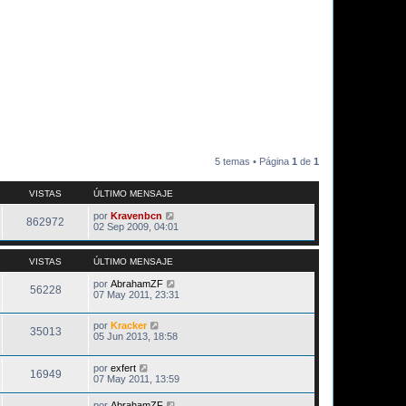
5 temas • Página
1
de
1
VISTAS
ÚLTIMO MENSAJE
por
Kravenbcn
862972
02 Sep 2009, 04:01
VISTAS
ÚLTIMO MENSAJE
por
AbrahamZF
56228
07 May 2011, 23:31
por
Kracker
35013
05 Jun 2013, 18:58
por
exfert
16949
07 May 2011, 13:59
por
AbrahamZF