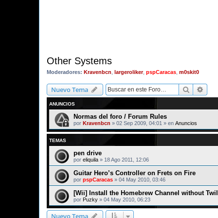
Other Systems
Moderadores:
Kravenbcn
,
largeroliker
,
pspCaracas
,
m0skit0
Buscar
Bús
Nuevo Tema
ANUNCIOS
Normas del foro / Forum Rules
por
Kravenbcn
»
02 Sep 2009, 04:01
» en
Anuncios
TEMAS
pen drive
por
eliquila
»
18 Ago 2011, 12:06
Guitar Hero’s Controller on Frets on Fire
por
pspCaracas
»
04 May 2010, 03:46
[Wii] Install the Homebrew Channel without Twi
por
Puzky
»
04 May 2010, 06:23
Nuevo Tema