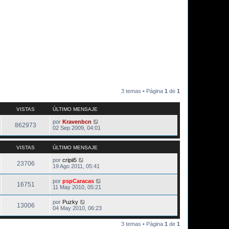
3 temas • Página
1
de
1
VISTAS
ÚLTIMO MENSAJE
por
Kravenbcn
862973
02 Sep 2009, 04:01
VISTAS
ÚLTIMO MENSAJE
por
cripii5
23706
19 Ago 2011, 05:41
por
pspCaracas
16751
11 May 2010, 05:21
por
Puzky
13006
04 May 2010, 06:23
3 temas • Página
1
de
1