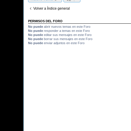
Volver a Índice general
PERMISOS DEL FORO
No puede
abrir nuevos temas en este Foro
No puede
responder a temas en este Foro
No puede
editar sus mensajes en este Foro
No puede
borrar sus mensajes en este Foro
No puede
enviar adjuntos en este Foro