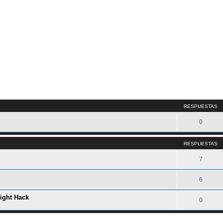
queda avanzada
RESPUESTAS
0
RESPUESTAS
7
6
light Hack
0