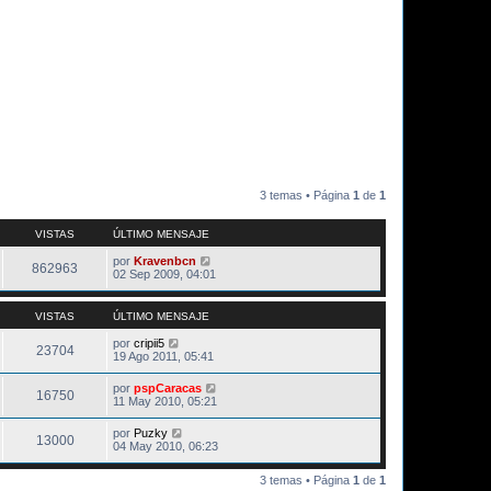
3 temas • Página
1
de
1
VISTAS
ÚLTIMO MENSAJE
por
Kravenbcn
862963
02 Sep 2009, 04:01
VISTAS
ÚLTIMO MENSAJE
por
cripii5
23704
19 Ago 2011, 05:41
por
pspCaracas
16750
11 May 2010, 05:21
por
Puzky
13000
04 May 2010, 06:23
3 temas • Página
1
de
1