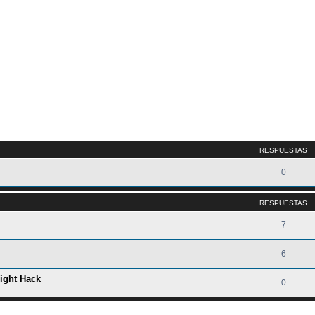
queda avanzada
RESPUESTAS
0
RESPUESTAS
7
6
light Hack
0