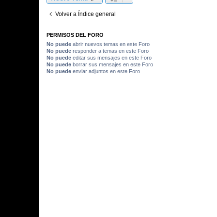
Volver a Índice general
PERMISOS DEL FORO
No puede
abrir nuevos temas en este Foro
No puede
responder a temas en este Foro
No puede
editar sus mensajes en este Foro
No puede
borrar sus mensajes en este Foro
No puede
enviar adjuntos en este Foro