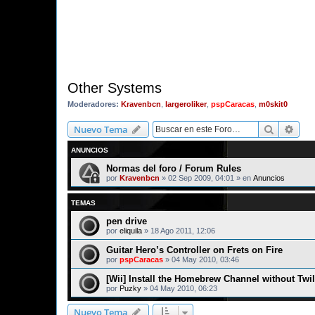
Other Systems
Moderadores:
Kravenbcn
,
largeroliker
,
pspCaracas
,
m0skit0
Buscar
Bús
Nuevo Tema
ANUNCIOS
Normas del foro / Forum Rules
por
Kravenbcn
»
02 Sep 2009, 04:01
» en
Anuncios
TEMAS
pen drive
por
eliquila
»
18 Ago 2011, 12:06
Guitar Hero’s Controller on Frets on Fire
por
pspCaracas
»
04 May 2010, 03:46
[Wii] Install the Homebrew Channel without Twi
por
Puzky
»
04 May 2010, 06:23
Nuevo Tema