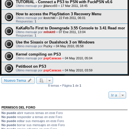
TUTORIAL - Connect a PS3 to PSN with FuckPSN v0.6
Último mensaje por
jjblanco93
«
17 Mar 2011, 18:45
How to access the PlayStation 3 Recovery Menu
Último mensaje por
ilostchild
«
22 Feb 2011, 06:01
Respuestas:
1
KaKaRoTo First to Downgrade 3.55 Console to 3.41 Read mor
Último mensaje por
m0skit0
«
07 Ene 2011, 13:04
Respuestas:
1
Use the Sixaxis or Dualshock 3 on Windows
Último mensaje por
Puzky
«
04 May 2010, 05:58
Kernel compiling on PS3
Último mensaje por
pspCaracas
«
04 May 2010, 05:04
Petitboot on PS3
Último mensaje por
pspCaracas
«
04 May 2010, 03:59
Nuevo Tema
8 temas • Página
1
de
1
Ir a
PERMISOS DEL FORO
No puede
abrir nuevos temas en este Foro
No puede
responder a temas en este Foro
No puede
editar sus mensajes en este Foro
No puede
borrar sus mensajes en este Foro
No puede
enviar adjuntos en este Foro