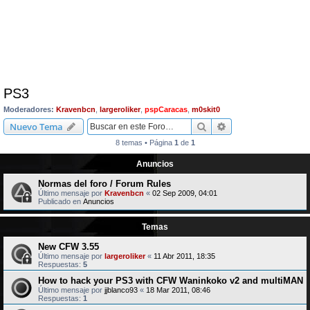
PS3
Moderadores:
Kravenbcn
,
largeroliker
,
pspCaracas
,
m0skit0
Buscar
Búsqueda avanzad
Nuevo Tema
8 temas • Página
1
de
1
Anuncios
Normas del foro / Forum Rules
Último mensaje por
Kravenbcn
«
02 Sep 2009, 04:01
Publicado en
Anuncios
Temas
New CFW 3.55
Último mensaje por
largeroliker
«
11 Abr 2011, 18:35
Respuestas:
5
How to hack your PS3 with CFW Waninkoko v2 and multiMAN
Último mensaje por
jjblanco93
«
18 Mar 2011, 08:46
Respuestas:
1