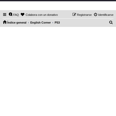
DaXHordes.org
FAQ
Colabora con un donativo
Registrarse
Identificarse
B
Índice general
English Corner
PS3
u
s
c
a
r