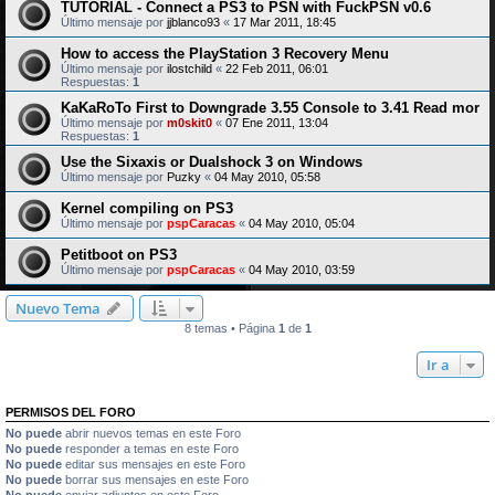
TUTORIAL - Connect a PS3 to PSN with FuckPSN v0.6
Último mensaje por
jjblanco93
«
17 Mar 2011, 18:45
How to access the PlayStation 3 Recovery Menu
Último mensaje por
ilostchild
«
22 Feb 2011, 06:01
Respuestas:
1
KaKaRoTo First to Downgrade 3.55 Console to 3.41 Read mor
Último mensaje por
m0skit0
«
07 Ene 2011, 13:04
Respuestas:
1
Use the Sixaxis or Dualshock 3 on Windows
Último mensaje por
Puzky
«
04 May 2010, 05:58
Kernel compiling on PS3
Último mensaje por
pspCaracas
«
04 May 2010, 05:04
Petitboot on PS3
Último mensaje por
pspCaracas
«
04 May 2010, 03:59
Nuevo Tema
8 temas • Página
1
de
1
Ir a
PERMISOS DEL FORO
No puede
abrir nuevos temas en este Foro
No puede
responder a temas en este Foro
No puede
editar sus mensajes en este Foro
No puede
borrar sus mensajes en este Foro
No puede
enviar adjuntos en este Foro