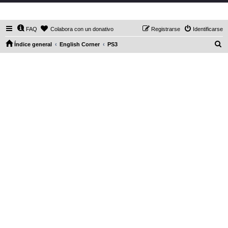
DaXHordes.org
FAQ
Colabora con un donativo
Registrarse
Identificarse
B
Índice general
English Corner
PS3
u
s
c
a
r