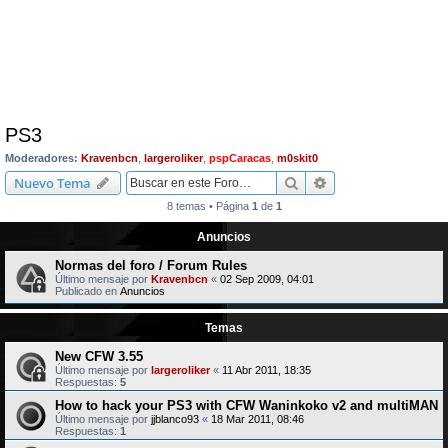
PS3
Moderadores:
Kravenbcn
,
largeroliker
,
pspCaracas
,
m0skit0
Buscar
Búsqueda avanzad
Nuevo Tema
8 temas • Página
1
de
1
Anuncios
Normas del foro / Forum Rules
Último mensaje por
Kravenbcn
«
02 Sep 2009, 04:01
Publicado en
Anuncios
Temas
New CFW 3.55
Último mensaje por
largeroliker
«
11 Abr 2011, 18:35
Respuestas:
5
How to hack your PS3 with CFW Waninkoko v2 and multiMAN
Último mensaje por
jjblanco93
«
18 Mar 2011, 08:46
Respuestas:
1