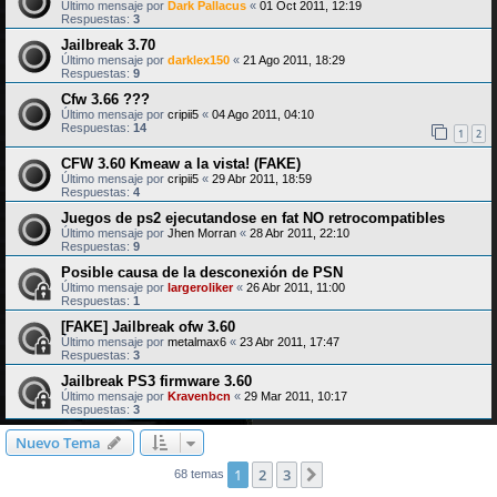
Último mensaje por
Dark Pallacus
«
01 Oct 2011, 12:19
Respuestas:
3
Jailbreak 3.70
Último mensaje por
darklex150
«
21 Ago 2011, 18:29
Respuestas:
9
Cfw 3.66 ???
Último mensaje por
cripii5
«
04 Ago 2011, 04:10
Respuestas:
14
1
2
CFW 3.60 Kmeaw a la vista! (FAKE)
Último mensaje por
cripii5
«
29 Abr 2011, 18:59
Respuestas:
4
Juegos de ps2 ejecutandose en fat NO retrocompatibles
Último mensaje por
Jhen Morran
«
28 Abr 2011, 22:10
Respuestas:
9
Posible causa de la desconexión de PSN
Último mensaje por
largeroliker
«
26 Abr 2011, 11:00
Respuestas:
1
[FAKE] Jailbreak ofw 3.60
Último mensaje por
metalmax6
«
23 Abr 2011, 17:47
Respuestas:
3
Jailbreak PS3 firmware 3.60
Último mensaje por
Kravenbcn
«
29 Mar 2011, 10:17
Respuestas:
3
Nuevo Tema
1
2
3
Siguiente
68 temas