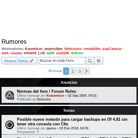
Rumores
Moderadores:
Kravenbcn
,
largeroliker
,
fidelcastro
,
cerealkiller
,
pspCaracas
,
dark_sasuke
,
m0skit0
,
LnD
,
ka69
,
zacky06
,
driKton
Buscar
Búsqueda avanzad
Nuevo Tema
1
2
3
Siguiente
68 temas
Anuncios
Normas del foro / Forum Rules
Último mensaje por
Kravenbcn
«
02 Sep 2009, 04:01
Publicado en
Anuncios
Temas
Posible nuevo metodo para cargar backups en Of 4.81 sin
tener otra consola con Cfw
Último mensaje por
quesa
«
03 Ene 2018, 04:09
Respuestas:
7