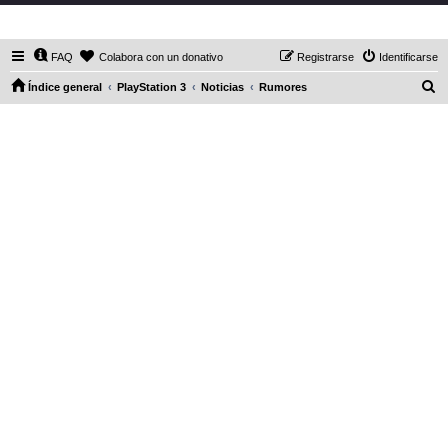
DaXHordes.org
FAQ
Colabora con un donativo
Registrarse
Identificarse
B
Índice general
PlayStation 3
Noticias
Rumores
u
s
c
a
r