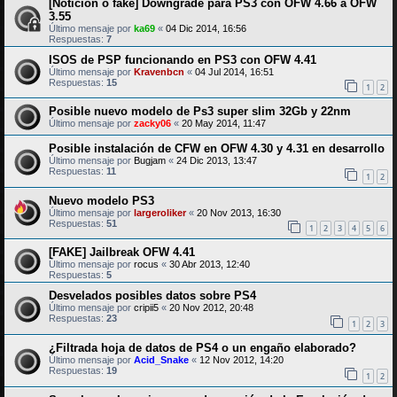
[Noticion o fake] Downgrade para PS3 con OFW 4.66 a OFW
3.55
Último mensaje por
ka69
«
04 Dic 2014, 16:56
Respuestas:
7
ISOS de PSP funcionando en PS3 con OFW 4.41
Último mensaje por
Kravenbcn
«
04 Jul 2014, 16:51
Respuestas:
15
1
2
Posible nuevo modelo de Ps3 super slim 32Gb y 22nm
Último mensaje por
zacky06
«
20 May 2014, 11:47
Posible instalación de CFW en OFW 4.30 y 4.31 en desarrollo
Último mensaje por
Bugjam
«
24 Dic 2013, 13:47
Respuestas:
11
1
2
Nuevo modelo PS3
Último mensaje por
largeroliker
«
20 Nov 2013, 16:30
Respuestas:
51
1
2
3
4
5
6
[FAKE] Jailbreak OFW 4.41
Último mensaje por
rocus
«
30 Abr 2013, 12:40
Respuestas:
5
Desvelados posibles datos sobre PS4
Último mensaje por
cripii5
«
20 Nov 2012, 20:48
Respuestas:
23
1
2
3
¿Filtrada hoja de datos de PS4 o un engaño elaborado?
Último mensaje por
Acid_Snake
«
12 Nov 2012, 14:20
Respuestas:
19
1
2