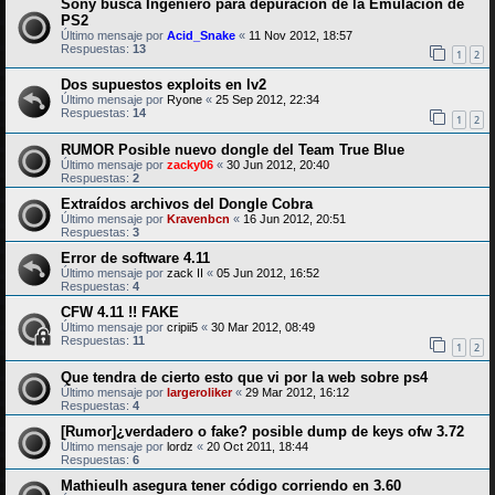
Sony busca Ingeniero para depuración de la Emulación de
PS2
Último mensaje por
Acid_Snake
«
11 Nov 2012, 18:57
Respuestas:
13
1
2
Dos supuestos exploits en lv2
Último mensaje por
Ryone
«
25 Sep 2012, 22:34
Respuestas:
14
1
2
RUMOR Posible nuevo dongle del Team True Blue
Último mensaje por
zacky06
«
30 Jun 2012, 20:40
Respuestas:
2
Extraídos archivos del Dongle Cobra
Último mensaje por
Kravenbcn
«
16 Jun 2012, 20:51
Respuestas:
3
Error de software 4.11
Último mensaje por
zack II
«
05 Jun 2012, 16:52
Respuestas:
4
CFW 4.11 !! FAKE
Último mensaje por
cripii5
«
30 Mar 2012, 08:49
Respuestas:
11
1
2
Que tendra de cierto esto que vi por la web sobre ps4
Último mensaje por
largeroliker
«
29 Mar 2012, 16:12
Respuestas:
4
[Rumor]¿verdadero o fake? posible dump de keys ofw 3.72
Último mensaje por
lordz
«
20 Oct 2011, 18:44
Respuestas:
6
Mathieulh asegura tener código corriendo en 3.60