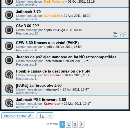
Último mensaje por
Dark Pallacus
«
01 Oct 2011, 12:19
Respuestas:
3
Jailbreak 3.70
Último mensaje por
darklex150
«
21 Ago 2011, 18:29
Respuestas:
9
Cfw 3.66 ???
Último mensaje por
cripii5
«
04 Ago 2011, 04:10
Respuestas:
14
1
2
CFW 3.60 Kmeaw a la vista! (FAKE)
Último mensaje por
cripii5
«
29 Abr 2011, 18:59
Respuestas:
4
Juegos de ps2 ejecutandose en fat NO retrocompatibles
Último mensaje por
Jhen Morran
«
28 Abr 2011, 22:10
Respuestas:
9
Posible causa de la desconexión de PSN
Último mensaje por
largeroliker
«
26 Abr 2011, 11:00
Respuestas:
1
[FAKE] Jailbreak ofw 3.60
Último mensaje por
metalmax6
«
23 Abr 2011, 17:47
Respuestas:
3
Jailbreak PS3 firmware 3.60
Último mensaje por
Kravenbcn
«
29 Mar 2011, 10:17
Respuestas:
3
Nuevo Tema
1
2
3
Siguiente
68 temas