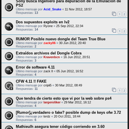
Sony busca Ingeniero para depuración de la Emulación de
PS2
Último mensaje por
Acid_Snake
«
11 Nov 2012, 18:57
Respuestas:
13
1
2
Dos supuestos exploits en lv2
Último mensaje por
Ryone
«
25 Sep 2012, 22:34
Respuestas:
14
1
2
RUMOR Posible nuevo dongle del Team True Blue
Último mensaje por
zacky06
«
30 Jun 2012, 20:40
Respuestas:
2
Extraídos archivos del Dongle Cobra
Último mensaje por
Kravenbcn
«
16 Jun 2012, 20:51
Respuestas:
3
Error de software 4.11
Último mensaje por
zack II
«
05 Jun 2012, 16:52
Respuestas:
4
CFW 4.11 !! FAKE
Último mensaje por
cripii5
«
30 Mar 2012, 08:49
Respuestas:
11
1
2
Que tendra de cierto esto que vi por la web sobre ps4
Último mensaje por
largeroliker
«
29 Mar 2012, 16:12
Respuestas:
4
[Rumor]¿verdadero o fake? posible dump de keys ofw 3.72
Último mensaje por
lordz
«
20 Oct 2011, 18:44
Respuestas:
6
Mathieulh asegura tener código corriendo en 3.60