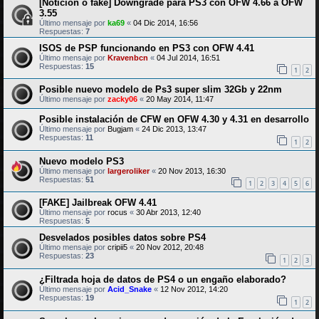
[Noticion o fake] Downgrade para PS3 con OFW 4.66 a OFW
3.55
Último mensaje por
ka69
«
04 Dic 2014, 16:56
Respuestas:
7
ISOS de PSP funcionando en PS3 con OFW 4.41
Último mensaje por
Kravenbcn
«
04 Jul 2014, 16:51
Respuestas:
15
1
2
Posible nuevo modelo de Ps3 super slim 32Gb y 22nm
Último mensaje por
zacky06
«
20 May 2014, 11:47
Posible instalación de CFW en OFW 4.30 y 4.31 en desarrollo
Último mensaje por
Bugjam
«
24 Dic 2013, 13:47
Respuestas:
11
1
2
Nuevo modelo PS3
Último mensaje por
largeroliker
«
20 Nov 2013, 16:30
Respuestas:
51
1
2
3
4
5
6
[FAKE] Jailbreak OFW 4.41
Último mensaje por
rocus
«
30 Abr 2013, 12:40
Respuestas:
5
Desvelados posibles datos sobre PS4
Último mensaje por
cripii5
«
20 Nov 2012, 20:48
Respuestas:
23
1
2
3
¿Filtrada hoja de datos de PS4 o un engaño elaborado?
Último mensaje por
Acid_Snake
«
12 Nov 2012, 14:20
Respuestas:
19
1
2