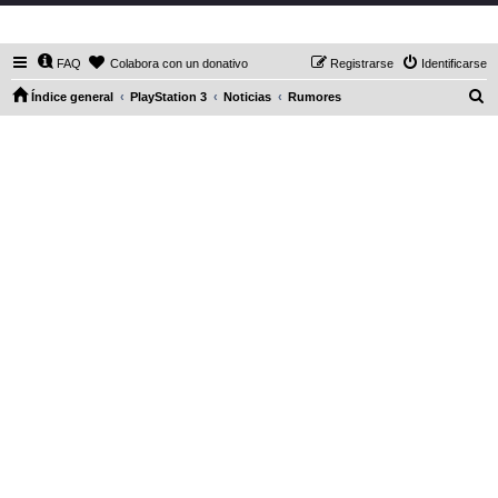
DaXHordes.org
FAQ
Colabora con un donativo
Registrarse
Identificarse
B
Índice general
PlayStation 3
Noticias
Rumores
u
s
c
a
r