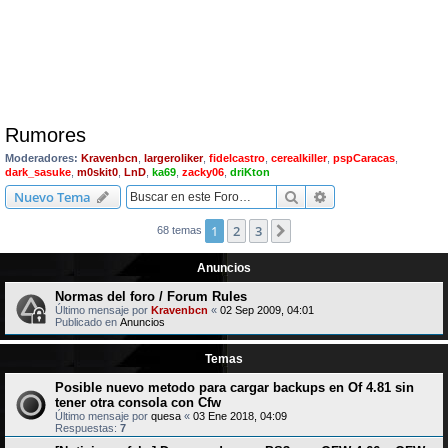
Rumores
Moderadores:
Kravenbcn
,
largeroliker
,
fidelcastro
,
cerealkiller
,
pspCaracas
,
dark_sasuke
,
m0skit0
,
LnD
,
ka69
,
zacky06
,
driKton
Buscar
Búsqueda avanzad
Nuevo Tema
1
2
3
Siguiente
68 temas
Anuncios
Normas del foro / Forum Rules
Último mensaje por
Kravenbcn
«
02 Sep 2009, 04:01
Publicado en
Anuncios
Temas
Posible nuevo metodo para cargar backups en Of 4.81 sin
tener otra consola con Cfw
Último mensaje por
quesa
«
03 Ene 2018, 04:09
Respuestas:
7