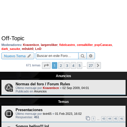
Off-Topic
Moderadores:
Kravenbcn
,
largeroliker
,
fidelcastro
,
cerealkiller
,
pspCaracas
,
dark_sasuke
,
m0skit0
,
LnD
Buscar
Búsqueda avanzad
Nuevo Tema
Página
1
de
27
1
2
3
4
5
27
Siguiente
671 temas
…
Anuncios
Normas del foro / Forum Rules
Último mensaje por
Kravenbcn
«
02 Sep 2009, 04:01
Publicado en
Anuncios
Temas
Presentaciones
Último mensaje por
tivin65
«
01 Feb 2023, 16:02
Respuestas:
451
1
43
44
45
46
…
Somos bellos!!! lol