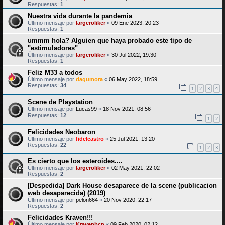
Respuestas:
1
Nuestra vida durante la pandemia
Último mensaje por
largeroliker
«
09 Ene 2023, 20:23
Respuestas:
1
ummm hola? Alguien que haya probado este tipo de
"estimuladores"
Último mensaje por
largeroliker
«
30 Jul 2022, 19:30
Respuestas:
1
Feliz M33 a todos
Último mensaje por
dagumora
«
06 May 2022, 18:59
Respuestas:
34
1
2
3
4
Scene de Playstation
Último mensaje por
Lucas99
«
18 Nov 2021, 08:56
Respuestas:
12
1
2
Felicidades Neobaron
Último mensaje por
fidelcastro
«
25 Jul 2021, 13:20
Respuestas:
22
1
2
3
Es cierto que los esteroides....
Último mensaje por
largeroliker
«
02 May 2021, 22:02
Respuestas:
2
[Despedida] Dark House desaparece de la scene (publicacion
web desaparecida) (2019)
Último mensaje por
pelon664
«
20 Nov 2020, 22:17
Respuestas:
2
Felicidades Kraven!!!
Último mensaje por
Kravenbcn
«
09 Feb 2020, 02:12