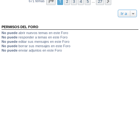
Página
1
de
27
1
2
3
4
5
27
Siguiente
671 temas
…
Ir a
PERMISOS DEL FORO
No puede
abrir nuevos temas en este Foro
No puede
responder a temas en este Foro
No puede
editar sus mensajes en este Foro
No puede
borrar sus mensajes en este Foro
No puede
enviar adjuntos en este Foro