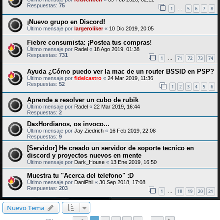
Respuestas:
75
1
5
6
7
8
…
¡Nuevo grupo en Discord!
Último mensaje por
largeroliker
«
10 Dic 2019, 20:05
Fiebre consumista: ¡Postea tus compras!
Último mensaje por
Radel
«
18 Ago 2019, 01:38
Respuestas:
731
1
71
72
73
74
…
Ayuda ¿Cómo puedo ver la mac de un router BSSID en PSP?
Último mensaje por
fidelcastro
«
24 Mar 2019, 11:36
Respuestas:
52
1
2
3
4
5
6
Aprende a resolver un cubo de rubik
Último mensaje por
Radel
«
22 Mar 2019, 16:44
Respuestas:
2
DaxHordianos, os invoco...
Último mensaje por
Jay Ziedrich
«
16 Feb 2019, 22:08
Respuestas:
9
[Servidor] He creado un servidor de soporte tecnico en
discord y proyectos nuevos en mente
Último mensaje por
Dark_House
«
13 Ene 2019, 16:50
Muestra tu "Acerca del telefono" :D
Último mensaje por
DaniPhii
«
30 Sep 2018, 17:08
Respuestas:
203
1
18
19
20
21
…
Nuevo Tema