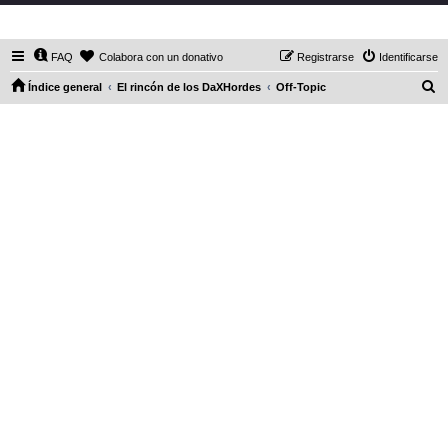
DaXHordes.org
FAQ
Colabora con un donativo
Registrarse
Identificarse
B
Índice general
El rincón de los DaXHordes
Off-Topic
u
s
c
a
r