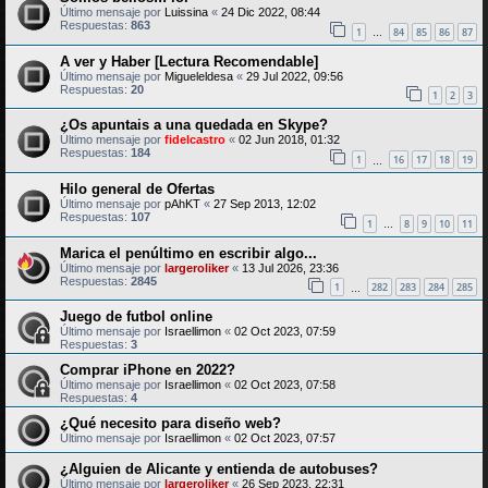
Último mensaje por
Luissina
«
24 Dic 2022, 08:44
Respuestas:
863
1
84
85
86
87
…
A ver y Haber [Lectura Recomendable]
Último mensaje por
Migueleldesa
«
29 Jul 2022, 09:56
Respuestas:
20
1
2
3
¿Os apuntais a una quedada en Skype?
Último mensaje por
fidelcastro
«
02 Jun 2018, 01:32
Respuestas:
184
1
16
17
18
19
…
Hilo general de Ofertas
Último mensaje por
pAhKT
«
27 Sep 2013, 12:02
Respuestas:
107
1
8
9
10
11
…
Marica el penúltimo en escribir algo...
Último mensaje por
largeroliker
«
13 Jul 2026, 23:36
Respuestas:
2845
1
282
283
284
285
…
Juego de futbol online
Último mensaje por
Israellimon
«
02 Oct 2023, 07:59
Respuestas:
3
Comprar iPhone en 2022?
Último mensaje por
Israellimon
«
02 Oct 2023, 07:58
Respuestas:
4
¿Qué necesito para diseño web?
Último mensaje por
Israellimon
«
02 Oct 2023, 07:57
¿Alguien de Alicante y entienda de autobuses?
Último mensaje por
largeroliker
«
26 Sep 2023, 22:31