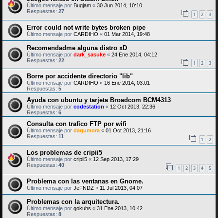
Último mensaje por
Bugjam
«
30 Jun 2014, 10:10
Respuestas:
27
1
2
3
Error could not write bytes broken pipe
Último mensaje por
CARDIHO
«
01 Mar 2014, 19:48
Recomendadme alguna distro xD
Último mensaje por
dark_sasuke
«
24 Ene 2014, 04:12
Respuestas:
22
1
2
3
Borre por accidente directorio "lib"
Último mensaje por
CARDIHO
«
16 Ene 2014, 03:01
Respuestas:
5
Ayuda con ubuntu y tarjeta Broadcom BCM4313
Último mensaje por
codestation
«
12 Oct 2013, 22:36
Respuestas:
6
Consulta con trafico FTP por wifi
Último mensaje por
dagumora
«
01 Oct 2013, 21:16
Respuestas:
11
1
2
Los problemas de cripii5
Último mensaje por
cripii5
«
12 Sep 2013, 17:29
Respuestas:
40
1
2
3
4
5
Problema con las ventanas en Gnome.
Último mensaje por
JeFNDZ
«
11 Jul 2013, 04:07
Problemas con la arquitectura.
Último mensaje por
gokuhs
«
31 Ene 2013, 10:42
Respuestas:
8