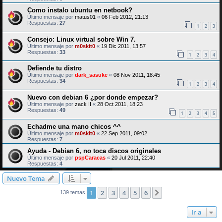
Como instalo ubuntu en netbook?
Último mensaje por
matus01
«
06 Feb 2012, 21:13
Respuestas:
27
1
2
3
Consejo: Linux virtual sobre Win 7.
Último mensaje por
m0skit0
«
19 Dic 2011, 13:57
Respuestas:
33
1
2
3
4
Defiende tu distro
Último mensaje por
dark_sasuke
«
08 Nov 2011, 18:45
Respuestas:
34
1
2
3
4
Nuevo con debian 6 ¿por donde empezar?
Último mensaje por
zack II
«
28 Oct 2011, 18:23
Respuestas:
49
1
2
3
4
5
Echadme una mano chicos ^^
Último mensaje por
m0skit0
«
22 Sep 2011, 09:02
Respuestas:
7
Ayuda - Debian 6, no toca discos originales
Último mensaje por
pspCaracas
«
20 Jul 2011, 22:40
Respuestas:
4
Nuevo Tema
1
2
3
4
5
6
Siguiente
139 temas
Ir a