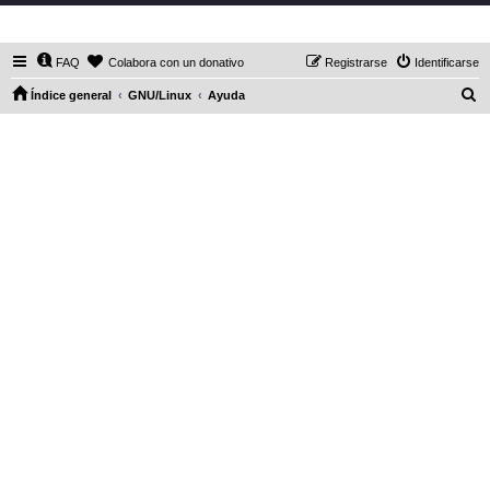
DaXHordes.org
FAQ
Colabora con un donativo
Registrarse
Identificarse
B
Índice general
GNU/Linux
Ayuda
u
s
c
a
r