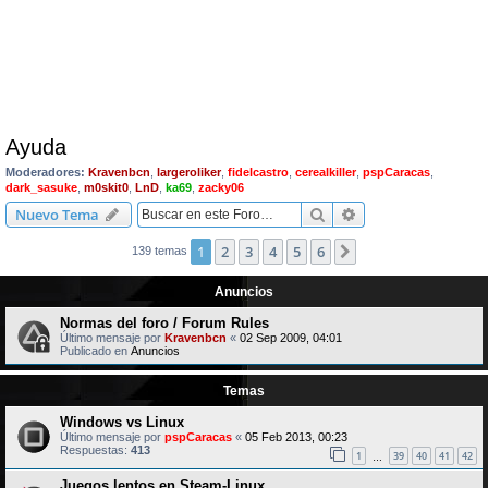
Ayuda
Moderadores:
Kravenbcn
,
largeroliker
,
fidelcastro
,
cerealkiller
,
pspCaracas
,
dark_sasuke
,
m0skit0
,
LnD
,
ka69
,
zacky06
Buscar
Búsqueda avanzad
Nuevo Tema
1
2
3
4
5
6
Siguiente
139 temas
Anuncios
Normas del foro / Forum Rules
Último mensaje por
Kravenbcn
«
02 Sep 2009, 04:01
Publicado en
Anuncios
Temas
Windows vs Linux
Último mensaje por
pspCaracas
«
05 Feb 2013, 00:23
Respuestas:
413
1
39
40
41
42
…
Juegos lentos en Steam-Linux