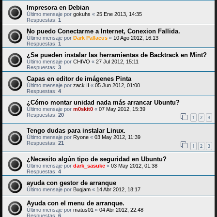
Impresora en Debian
Último mensaje por
gokuhs
«
25 Ene 2013, 14:35
Respuestas:
1
No puedo Conectarme a Internet, Conexion Fallida.
Último mensaje por
Dark Pallacus
«
10 Ago 2012, 16:13
Respuestas:
1
¿Se pueden instalar las herramientas de Backtrack en Mint?
Último mensaje por
CHIVO
«
27 Jul 2012, 15:11
Respuestas:
3
Capas en editor de imágenes Pinta
Último mensaje por
zack II
«
05 Jun 2012, 01:00
Respuestas:
4
¿Cómo montar unidad nada más arrancar Ubuntu?
Último mensaje por
m0skit0
«
07 May 2012, 15:39
Respuestas:
20
1
2
3
Tengo dudas para instalar Linux.
Último mensaje por
Ryone
«
03 May 2012, 11:39
Respuestas:
21
1
2
3
¿Necesito algún tipo de seguridad en Ubuntu?
Último mensaje por
dark_sasuke
«
03 May 2012, 01:38
Respuestas:
4
ayuda con gestor de arranque
Último mensaje por
Bugjam
«
14 Abr 2012, 18:17
Ayuda con el menu de arranque.
Último mensaje por
matus01
«
04 Abr 2012, 22:48
Respuestas:
6