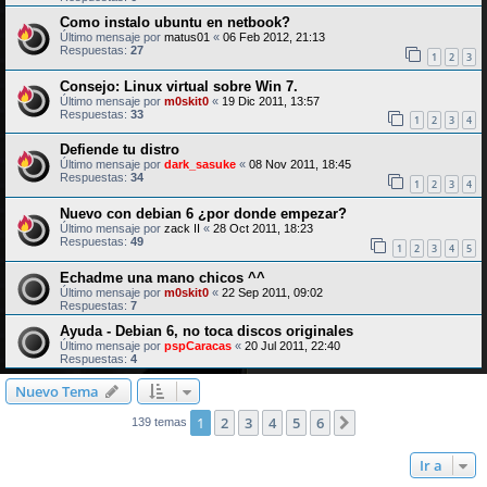
Como instalo ubuntu en netbook?
Último mensaje por
matus01
«
06 Feb 2012, 21:13
Respuestas:
27
1
2
3
Consejo: Linux virtual sobre Win 7.
Último mensaje por
m0skit0
«
19 Dic 2011, 13:57
Respuestas:
33
1
2
3
4
Defiende tu distro
Último mensaje por
dark_sasuke
«
08 Nov 2011, 18:45
Respuestas:
34
1
2
3
4
Nuevo con debian 6 ¿por donde empezar?
Último mensaje por
zack II
«
28 Oct 2011, 18:23
Respuestas:
49
1
2
3
4
5
Echadme una mano chicos ^^
Último mensaje por
m0skit0
«
22 Sep 2011, 09:02
Respuestas:
7
Ayuda - Debian 6, no toca discos originales
Último mensaje por
pspCaracas
«
20 Jul 2011, 22:40
Respuestas:
4
Nuevo Tema
1
2
3
4
5
6
Siguiente
139 temas
Ir a