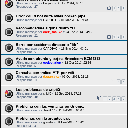
Último mensaje por
Bugjam
«
30 Jun 2014, 10:10
Respuestas:
27
1
2
3
Error could not write bytes broken pipe
Último mensaje por
CARDIHO
«
01 Mar 2014, 19:48
Recomendadme alguna distro xD
Último mensaje por
dark_sasuke
«
24 Ene 2014, 04:12
Respuestas:
22
1
2
3
Borre por accidente directorio "lib"
Último mensaje por
CARDIHO
«
16 Ene 2014, 03:01
Respuestas:
5
Ayuda con ubuntu y tarjeta Broadcom BCM4313
Último mensaje por
codestation
«
12 Oct 2013, 22:36
Respuestas:
6
Consulta con trafico FTP por wifi
Último mensaje por
dagumora
«
01 Oct 2013, 21:16
Respuestas:
11
1
2
Los problemas de cripii5
Último mensaje por
cripii5
«
12 Sep 2013, 17:29
Respuestas:
40
1
2
3
4
5
Problema con las ventanas en Gnome.
Último mensaje por
JeFNDZ
«
11 Jul 2013, 04:07
Problemas con la arquitectura.
Último mensaje por
gokuhs
«
31 Ene 2013, 10:42
Respuestas:
8