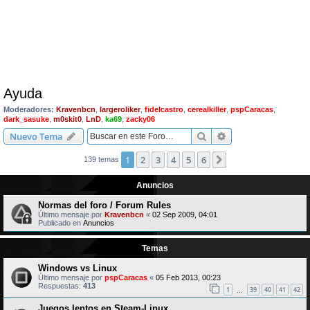
Ayuda
Moderadores:
Kravenbcn
,
largeroliker
,
fidelcastro
,
cerealkiller
,
pspCaracas
,
dark_sasuke
,
m0skit0
,
LnD
,
ka69
,
zacky06
Buscar
Búsqueda avanzad
Nuevo Tema
1
2
3
4
5
6
Siguiente
139 temas
Anuncios
Normas del foro / Forum Rules
Último mensaje por
Kravenbcn
«
02 Sep 2009, 04:01
Publicado en
Anuncios
Temas
Windows vs Linux
Último mensaje por
pspCaracas
«
05 Feb 2013, 00:23
Respuestas:
413
1
39
40
41
42
…
Juegos lentos en Steam-Linux