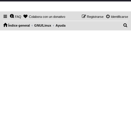
DaXHordes.org
FAQ
Colabora con un donativo
Registrarse
Identificarse
B
Índice general
GNU/Linux
Ayuda
u
s
c
a
r