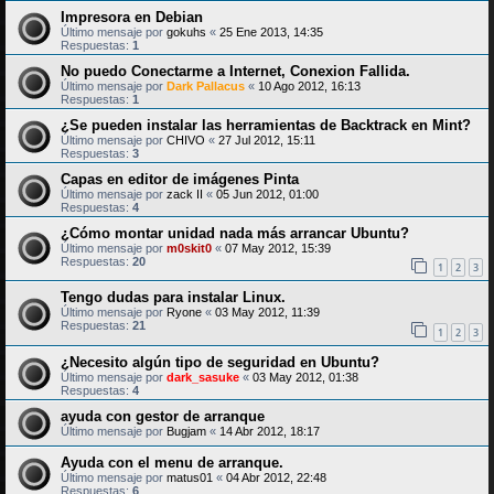
Impresora en Debian
Último mensaje por
gokuhs
«
25 Ene 2013, 14:35
Respuestas:
1
No puedo Conectarme a Internet, Conexion Fallida.
Último mensaje por
Dark Pallacus
«
10 Ago 2012, 16:13
Respuestas:
1
¿Se pueden instalar las herramientas de Backtrack en Mint?
Último mensaje por
CHIVO
«
27 Jul 2012, 15:11
Respuestas:
3
Capas en editor de imágenes Pinta
Último mensaje por
zack II
«
05 Jun 2012, 01:00
Respuestas:
4
¿Cómo montar unidad nada más arrancar Ubuntu?
Último mensaje por
m0skit0
«
07 May 2012, 15:39
Respuestas:
20
1
2
3
Tengo dudas para instalar Linux.
Último mensaje por
Ryone
«
03 May 2012, 11:39
Respuestas:
21
1
2
3
¿Necesito algún tipo de seguridad en Ubuntu?
Último mensaje por
dark_sasuke
«
03 May 2012, 01:38
Respuestas:
4
ayuda con gestor de arranque
Último mensaje por
Bugjam
«
14 Abr 2012, 18:17
Ayuda con el menu de arranque.
Último mensaje por
matus01
«
04 Abr 2012, 22:48
Respuestas:
6