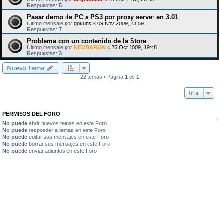
Respuestas:
5
Pasar demo de PC a PS3 por proxy server en 3.01
Último mensaje por
gokuhs
«
09 Nov 2009, 23:59
Respuestas:
7
Problema con un contenido de la Store
Último mensaje por
NEOBARON
«
25 Oct 2009, 19:48
Respuestas:
3
Nuevo Tema
22 temas • Página
1
de
1
Ir a
PERMISOS DEL FORO
No puede
abrir nuevos temas en este Foro
No puede
responder a temas en este Foro
No puede
editar sus mensajes en este Foro
No puede
borrar sus mensajes en este Foro
No puede
enviar adjuntos en este Foro