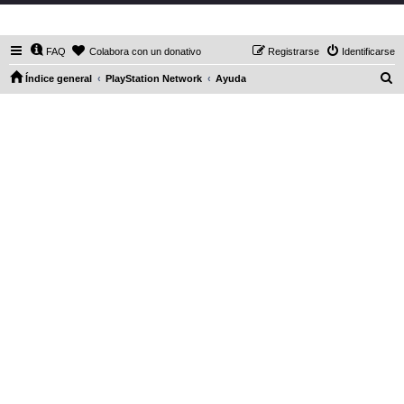
DaXHordes.org
FAQ
Colabora con un donativo
Registrarse
Identificarse
B
Índice general
PlayStation Network
Ayuda
u
s
c
a
r