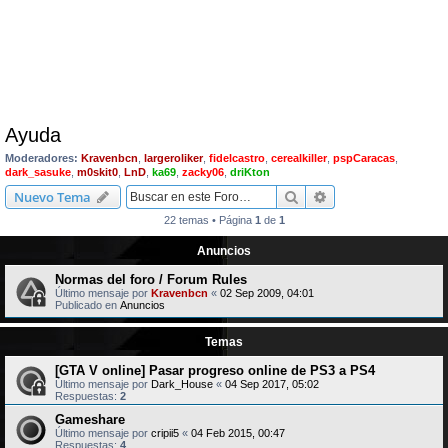
Ayuda
Moderadores:
Kravenbcn
,
largeroliker
,
fidelcastro
,
cerealkiller
,
pspCaracas
,
dark_sasuke
,
m0skit0
,
LnD
,
ka69
,
zacky06
,
driKton
Buscar
Búsqueda avanzad
Nuevo Tema
22 temas • Página
1
de
1
Anuncios
Normas del foro / Forum Rules
Último mensaje por
Kravenbcn
«
02 Sep 2009, 04:01
Publicado en
Anuncios
Temas
[GTA V online] Pasar progreso online de PS3 a PS4
Último mensaje por
Dark_House
«
04 Sep 2017, 05:02
Respuestas:
2
Gameshare
Último mensaje por
cripii5
«
04 Feb 2015, 00:47
Respuestas:
4