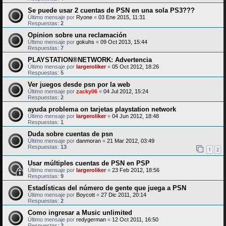
Se puede usar 2 cuentas de PSN en una sola PS3???
Último mensaje por
Ryone
«
03 Ene 2015, 11:31
Respuestas:
2
Opinion sobre una reclamación
Último mensaje por
gokuhs
«
09 Oct 2013, 15:44
Respuestas:
7
PLAYSTATION®NETWORK: Advertencia
Último mensaje por
largeroliker
«
05 Oct 2012, 18:26
Respuestas:
5
Ver juegos desde psn por la web
Último mensaje por
zacky06
«
04 Jul 2012, 15:24
Respuestas:
2
ayuda problema on tarjetas playstation network
Último mensaje por
largeroliker
«
04 Jun 2012, 18:48
Respuestas:
1
Duda sobre cuentas de psn
Último mensaje por
danmoran
«
21 Mar 2012, 03:49
Respuestas:
13
1
2
Usar múltiples cuentas de PSN en PSP
Último mensaje por
largeroliker
«
23 Feb 2012, 18:56
Respuestas:
9
Estadísticas del número de gente que juega a PSN
Último mensaje por
Boycott
«
27 Dic 2011, 20:14
Respuestas:
2
Como ingresar a Music unlimited
Último mensaje por
redygerman
«
12 Oct 2011, 16:50
Respuestas:
2