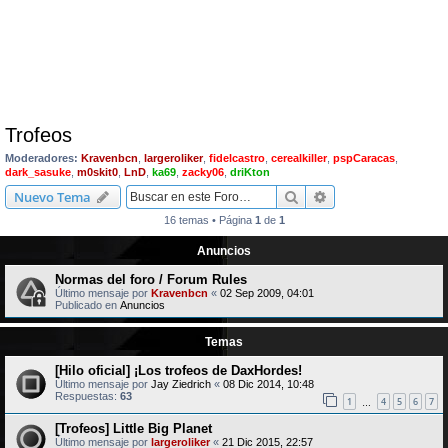
Trofeos
Moderadores:
Kravenbcn
,
largeroliker
,
fidelcastro
,
cerealkiller
,
pspCaracas
,
dark_sasuke
,
m0skit0
,
LnD
,
ka69
,
zacky06
,
driKton
Buscar
Búsqueda avanzad
Nuevo Tema
16 temas • Página
1
de
1
Anuncios
Normas del foro / Forum Rules
Último mensaje por
Kravenbcn
«
02 Sep 2009, 04:01
Publicado en
Anuncios
Temas
[Hilo oficial] ¡Los trofeos de DaxHordes!
Último mensaje por
Jay Ziedrich
«
08 Dic 2014, 10:48
Respuestas:
63
1
4
5
6
7
…
[Trofeos] Little Big Planet
Último mensaje por
largeroliker
«
21 Dic 2015, 22:57