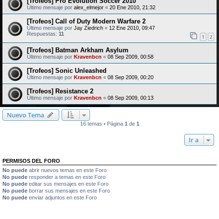
[Trofeos] Pro Evolution Soccer 2010
Último mensaje por
alex_elmejor
«
20 Ene 2010, 21:32
[Trofeos] Call of Duty Modern Warfare 2
Último mensaje por
Jay Ziedrich
«
12 Ene 2010, 09:47
Respuestas:
11
1
2
[Trofeos] Batman Arkham Asylum
Último mensaje por
Kravenbcn
«
08 Sep 2009, 00:58
[Trofeos] Sonic Unleashed
Último mensaje por
Kravenbcn
«
08 Sep 2009, 00:20
[Trofeos] Resistance 2
Último mensaje por
Kravenbcn
«
08 Sep 2009, 00:13
Nuevo Tema
16 temas • Página
1
de
1
Ir a
PERMISOS DEL FORO
No puede
abrir nuevos temas en este Foro
No puede
responder a temas en este Foro
No puede
editar sus mensajes en este Foro
No puede
borrar sus mensajes en este Foro
No puede
enviar adjuntos en este Foro