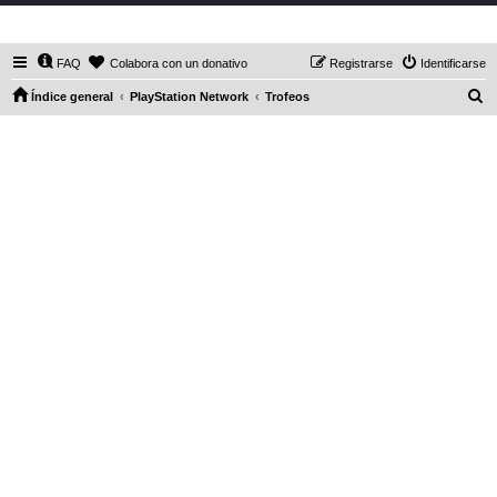
DaXHordes.org
FAQ
Colabora con un donativo
Registrarse
Identificarse
B
Índice general
PlayStation Network
Trofeos
u
s
c
a
r