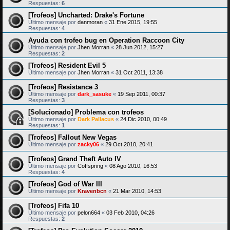
Respuestas:
6
[Trofeos] Uncharted: Drake's Fortune
Último mensaje por
danmoran
«
31 Ene 2015, 19:55
Respuestas:
4
Ayuda con trofeo bug en Operation Raccoon City
Último mensaje por
Jhen Morran
«
28 Jun 2012, 15:27
Respuestas:
2
[Trofeos] Resident Evil 5
Último mensaje por
Jhen Morran
«
31 Oct 2011, 13:38
[Trofeos] Resistance 3
Último mensaje por
dark_sasuke
«
19 Sep 2011, 00:37
Respuestas:
3
[Solucionado] Problema con trofeos
Último mensaje por
Dark Pallacus
«
24 Dic 2010, 00:49
Respuestas:
1
[Trofeos] Fallout New Vegas
Último mensaje por
zacky06
«
29 Oct 2010, 20:41
[Trofeos] Grand Theft Auto IV
Último mensaje por
Coffspring
«
08 Ago 2010, 16:53
Respuestas:
4
[Trofeos] God of War III
Último mensaje por
Kravenbcn
«
21 Mar 2010, 14:53
[Trofeos] Fifa 10
Último mensaje por
pelon664
«
03 Feb 2010, 04:26
Respuestas:
2