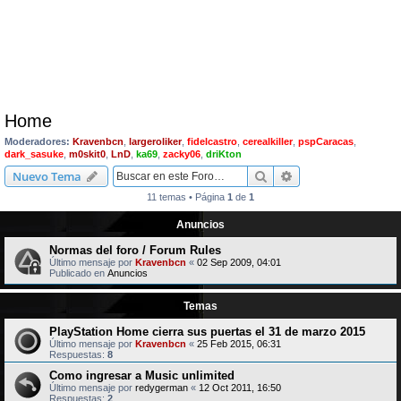
Home
Moderadores:
Kravenbcn
,
largeroliker
,
fidelcastro
,
cerealkiller
,
pspCaracas
,
dark_sasuke
,
m0skit0
,
LnD
,
ka69
,
zacky06
,
driKton
Buscar
Búsqueda avanzad
Nuevo Tema
11 temas • Página
1
de
1
Anuncios
Normas del foro / Forum Rules
Último mensaje por
Kravenbcn
«
02 Sep 2009, 04:01
Publicado en
Anuncios
Temas
PlayStation Home cierra sus puertas el 31 de marzo 2015
Último mensaje por
Kravenbcn
«
25 Feb 2015, 06:31
Respuestas:
8
Como ingresar a Music unlimited
Último mensaje por
redygerman
«
12 Oct 2011, 16:50
Respuestas:
2