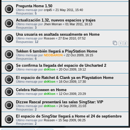
Pregunta Home 1.50
Último mensaje por
cripii5
«
21 May 2011, 15:40
Respuestas:
5
Actualización 1.32, nuevos espacios y trajes
Último mensaje por
Jhen Morran
«
01 Mar 2011, 16:13
Respuestas:
3
Una usuaria es asaltada sexualmente en Home
Último mensaje por
Rossen
«
27 Ene 2010, 07:52
Respuestas:
12
1
2
Tekken 6 también llegará a PlayStation Home
Último mensaje por
NEOBARON
«
22 Oct 2009, 16:15
Respuestas:
6
Se confirma la llegada del espacio de Uncharted 2
Último mensaje por
driKton
«
20 Oct 2009, 19:12
El espacio de Ratchet & Clank ya en Playstation Home
Último mensaje por
driKton
«
16 Oct 2009, 17:30
Celebra Halloween en Home
Último mensaje por
driKton
«
12 Oct 2009, 23:29
Dizzee Rascal presentará las salas SingStar: VIP
Último mensaje por
driKton
«
24 Sep 2009, 21:03
Respuestas:
2
El espacio de SingStar llegará a Home el 24 de septiembre
Último mensaje por
Rossen
«
15 Sep 2009, 06:25
Respuestas:
2