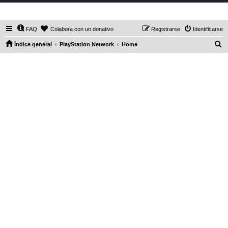
DaXHordes.org
FAQ
Colabora con un donativo
Registrarse
Identificarse
B
Índice general
PlayStation Network
Home
u
s
c
a
r