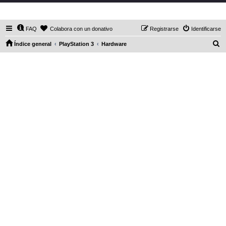
DaXHordes.org
FAQ
Colabora con un donativo
Registrarse
Identificarse
B
Índice general
PlayStation 3
Hardware
u
s
c
a
r