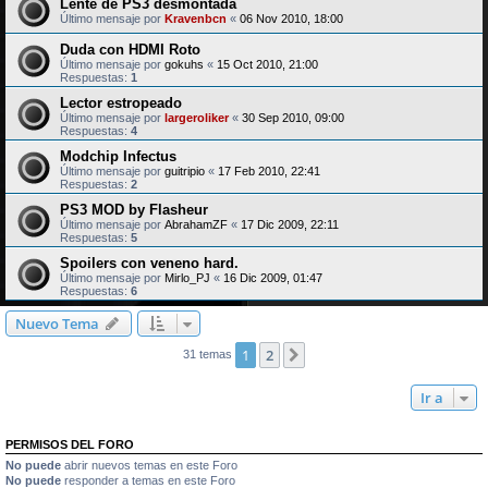
Lente de PS3 desmontada
Último mensaje por
Kravenbcn
«
06 Nov 2010, 18:00
Duda con HDMI Roto
Último mensaje por
gokuhs
«
15 Oct 2010, 21:00
Respuestas:
1
Lector estropeado
Último mensaje por
largeroliker
«
30 Sep 2010, 09:00
Respuestas:
4
Modchip Infectus
Último mensaje por
guitripio
«
17 Feb 2010, 22:41
Respuestas:
2
PS3 MOD by Flasheur
Último mensaje por
AbrahamZF
«
17 Dic 2009, 22:11
Respuestas:
5
Spoilers con veneno hard.
Último mensaje por
Mirlo_PJ
«
16 Dic 2009, 01:47
Respuestas:
6
Nuevo Tema
1
2
Siguiente
31 temas
Ir a
PERMISOS DEL FORO
No puede
abrir nuevos temas en este Foro
No puede
responder a temas en este Foro