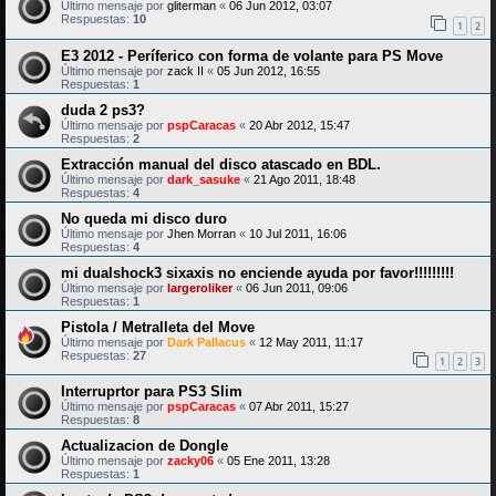
Último mensaje por
gliterman
«
06 Jun 2012, 03:07
Respuestas:
10
1
2
E3 2012 - Períferico con forma de volante para PS Move
Último mensaje por
zack II
«
05 Jun 2012, 16:55
Respuestas:
1
duda 2 ps3?
Último mensaje por
pspCaracas
«
20 Abr 2012, 15:47
Respuestas:
2
Extracción manual del disco atascado en BDL.
Último mensaje por
dark_sasuke
«
21 Ago 2011, 18:48
Respuestas:
4
No queda mi disco duro
Último mensaje por
Jhen Morran
«
10 Jul 2011, 16:06
Respuestas:
4
mi dualshock3 sixaxis no enciende ayuda por favor!!!!!!!!!
Último mensaje por
largeroliker
«
06 Jun 2011, 09:06
Respuestas:
1
Pistola / Metralleta del Move
Último mensaje por
Dark Pallacus
«
12 May 2011, 11:17
Respuestas:
27
1
2
3
Interruprtor para PS3 Slim
Último mensaje por
pspCaracas
«
07 Abr 2011, 15:27
Respuestas:
8
Actualizacion de Dongle
Último mensaje por
zacky06
«
05 Ene 2011, 13:28
Respuestas:
1