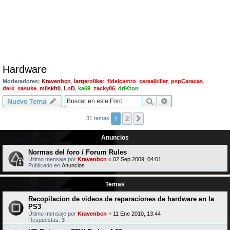
Hardware
Moderadores:
Kravenbcn
,
largeroliker
,
fidelcastro
,
cerealkiller
,
pspCaracas
,
dark_sasuke
,
m0skit0
,
LnD
,
ka69
,
zacky06
,
driKton
Buscar
Búsqueda avanzad
Nuevo Tema
1
2
Siguiente
31 temas
Anuncios
Normas del foro / Forum Rules
Último mensaje por
Kravenbcn
«
02 Sep 2009, 04:01
Publicado en
Anuncios
Temas
Recopilacion de videos de reparaciones de hardware en la
PS3
Último mensaje por
Kravenbcn
«
11 Ene 2010, 13:44
Respuestas:
3