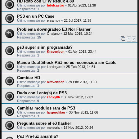
HD Roto con CFW Redux 4.80
Último mensaje por
fidelcastro
«
01 Abr 2023, 11:38
Respuestas:
1
PS3 en un PC Case
Último mensaje por
ercampy
«
22 Jul 2017, 11:38
Problema downgradeo E3 Nor Flasher
Último mensaje por
Onajano
«
12 Mar 2015, 10:24
Respuestas:
15
1
2
ps3 super slim programada?
Último mensaje por
Kravenbcn
«
01 Abr 2013, 23:44
Respuestas:
1
Mando Dual Shock PS3 no es reconocido sin Cable
Último mensaje por
Lordegard
«
25 Feb 2013, 14:51
Respuestas:
2
Cambiar HD
Último mensaje por
Kravenbcn
«
29 Ene 2013, 11:21
Respuestas:
1
Duda con Lente(s) de PS3
Último mensaje por
zacky06
«
30 Nov 2012, 12:03
Respuestas:
9
Cambiar modulos ram de PS3
Último mensaje por
largeroliker
«
30 Nov 2012, 11:06
Respuestas:
3
Pregunta sobre el e3 flasher
Último mensaje por
meteorix
«
18 Nov 2012, 00:24
Ps3 Pre-luz amarilla?