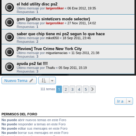
el hdd utility disc ps2
Último mensaje por
largeroliker
«
06 Ene 2012, 19:35
Respuestas:
1
gsm (grafics sintetizers mode selector)
Último mensaje por
largeroliker
«
27 Nov 2011, 14:02
Respuestas:
1
saber que chip tiene mi ps2 segun lo que hace
Último mensaje por
mikel050
«
18 Sep 2011, 23:46
Respuestas:
2
[Review] True Crime New York City
Último mensaje por
miguelamacias
«
11 Sep 2011, 21:38
Respuestas:
3
ayuda ps2 fat !!!!
Último mensaje por
Thaifu
«
05 Sep 2011, 15:19
Respuestas:
3
Nuevo Tema
1
2
3
4
5
Siguiente
111 temas
Ir a
PERMISOS DEL FORO
No puede
abrir nuevos temas en este Foro
No puede
responder a temas en este Foro
No puede
editar sus mensajes en este Foro
No puede
borrar sus mensajes en este Foro