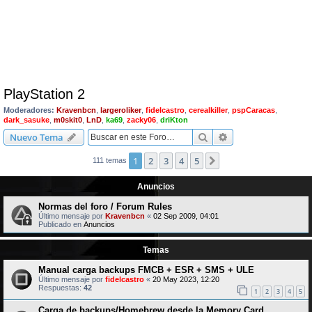
PlayStation 2
Moderadores:
Kravenbcn
,
largeroliker
,
fidelcastro
,
cerealkiller
,
pspCaracas
,
dark_sasuke
,
m0skit0
,
LnD
,
ka69
,
zacky06
,
driKton
Buscar
Búsqueda avanzad
Nuevo Tema
1
2
3
4
5
Siguiente
111 temas
Anuncios
Normas del foro / Forum Rules
Último mensaje por
Kravenbcn
«
02 Sep 2009, 04:01
Publicado en
Anuncios
Temas
Manual carga backups FMCB + ESR + SMS + ULE
Último mensaje por
fidelcastro
«
20 May 2023, 12:20
Respuestas:
42
1
2
3
4
5
Carga de backups/Homebrew desde la Memory Card