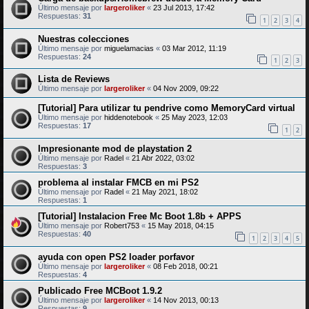
Último mensaje por
largeroliker
«
23 Jul 2013, 17:42
Respuestas:
31
1
2
3
4
Nuestras colecciones
Último mensaje por
miguelamacias
«
03 Mar 2012, 11:19
Respuestas:
24
1
2
3
Lista de Reviews
Último mensaje por
largeroliker
«
04 Nov 2009, 09:22
[Tutorial] Para utilizar tu pendrive como MemoryCard virtual
Último mensaje por
hiddenotebook
«
25 May 2023, 12:03
Respuestas:
17
1
2
Impresionante mod de playstation 2
Último mensaje por
Radel
«
21 Abr 2022, 03:02
Respuestas:
3
problema al instalar FMCB en mi PS2
Último mensaje por
Radel
«
21 May 2021, 18:02
Respuestas:
1
[Tutorial] Instalacion Free Mc Boot 1.8b + APPS
Último mensaje por
Robert753
«
15 May 2018, 04:15
Respuestas:
40
1
2
3
4
5
ayuda con open PS2 loader porfavor
Último mensaje por
largeroliker
«
08 Feb 2018, 00:21
Respuestas:
4
Publicado Free MCBoot 1.9.2
Último mensaje por
largeroliker
«
14 Nov 2013, 00:13
Respuestas:
9