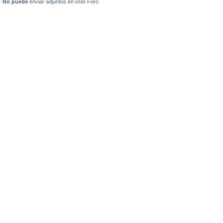
No puede
enviar adjuntos en este Foro