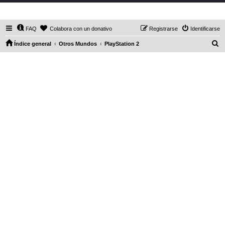
DaXHordes.org
FAQ
Colabora con un donativo
Registrarse
Identificarse
B
Índice general
Otros Mundos
PlayStation 2
u
s
c
a
r