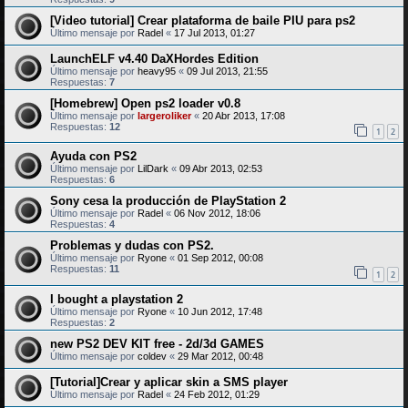
[Video tutorial] Crear plataforma de baile PIU para ps2
Último mensaje por
Radel
«
17 Jul 2013, 01:27
LaunchELF v4.40 DaXHordes Edition
Último mensaje por
heavy95
«
09 Jul 2013, 21:55
Respuestas:
7
[Homebrew] Open ps2 loader v0.8
Último mensaje por
largeroliker
«
20 Abr 2013, 17:08
Respuestas:
12
1
2
Ayuda con PS2
Último mensaje por
LilDark
«
09 Abr 2013, 02:53
Respuestas:
6
Sony cesa la producción de PlayStation 2
Último mensaje por
Radel
«
06 Nov 2012, 18:06
Respuestas:
4
Problemas y dudas con PS2.
Último mensaje por
Ryone
«
01 Sep 2012, 00:08
Respuestas:
11
1
2
I bought a playstation 2
Último mensaje por
Ryone
«
10 Jun 2012, 17:48
Respuestas:
2
new PS2 DEV KIT free - 2d/3d GAMES
Último mensaje por
coldev
«
29 Mar 2012, 00:48
[Tutorial]Crear y aplicar skin a SMS player
Último mensaje por
Radel
«
24 Feb 2012, 01:29