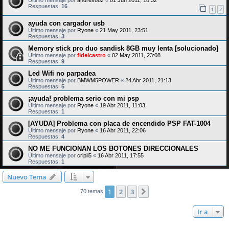
Último mensaje por
andres88z
«
01 Jun 2011, 18:32
Respuestas:
16
1
2
ayuda con cargador usb
Último mensaje por
Ryone
«
21 May 2011, 23:51
Respuestas:
3
Memory stick pro duo sandisk 8GB muy lenta [solucionado]
Último mensaje por
fidelcastro
«
02 May 2011, 23:08
Respuestas:
9
Led Wifi no parpadea
Último mensaje por
BMWM5POWER
«
24 Abr 2011, 21:13
Respuestas:
5
¡ayuda! problema serio con mi psp
Último mensaje por
Ryone
«
19 Abr 2011, 11:03
Respuestas:
1
[AYUDA] Problema con placa de encendido PSP FAT-1004
Último mensaje por
Ryone
«
16 Abr 2011, 22:06
Respuestas:
4
NO ME FUNCIONAN LOS BOTONES DIRECCIONALES
Último mensaje por
cripii5
«
16 Abr 2011, 17:55
Respuestas:
1
Nuevo Tema
1
2
3
Siguiente
70 temas
Ir a