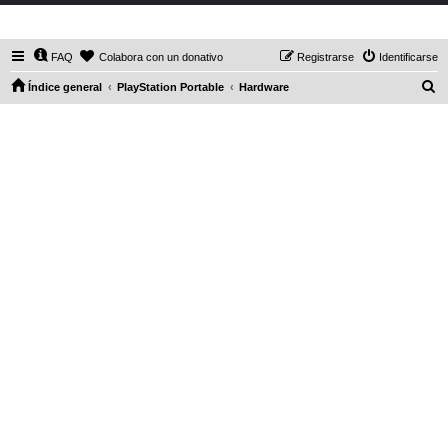
DaXHordes.org
FAQ
Colabora con un donativo
Registrarse
Identificarse
B
Índice general
PlayStation Portable
Hardware
u
s
c
a
r