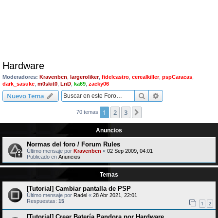
Hardware
Moderadores:
Kravenbcn
,
largeroliker
,
fidelcastro
,
cerealkiller
,
pspCaracas
,
dark_sasuke
,
m0skit0
,
LnD
,
ka69
,
zacky06
Buscar
Búsqueda avanzad
Nuevo Tema
1
2
3
Siguiente
70 temas
Anuncios
Normas del foro / Forum Rules
Último mensaje por
Kravenbcn
«
02 Sep 2009, 04:01
Publicado en
Anuncios
Temas
[Tutorial] Cambiar pantalla de PSP
Último mensaje por
Radel
«
28 Abr 2021, 22:01
Respuestas:
15
1
2
[Tutorial] Crear Batería Pandora por Hardware