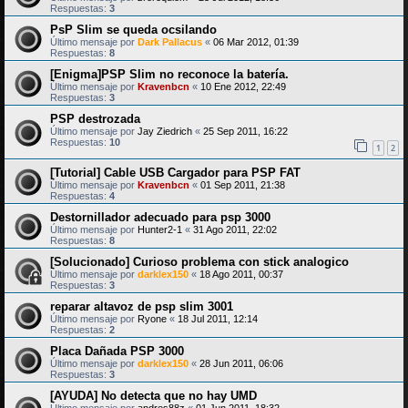
Respuestas:
3
PsP Slim se queda ocsilando
Último mensaje por
Dark Pallacus
«
06 Mar 2012, 01:39
Respuestas:
8
[Enigma]PSP Slim no reconoce la batería.
Último mensaje por
Kravenbcn
«
10 Ene 2012, 22:49
Respuestas:
3
PSP destrozada
Último mensaje por
Jay Ziedrich
«
25 Sep 2011, 16:22
Respuestas:
10
1
2
[Tutorial] Cable USB Cargador para PSP FAT
Último mensaje por
Kravenbcn
«
01 Sep 2011, 21:38
Respuestas:
4
Destornillador adecuado para psp 3000
Último mensaje por
Hunter2-1
«
31 Ago 2011, 22:02
Respuestas:
8
[Solucionado] Curioso problema con stick analogico
Último mensaje por
darklex150
«
18 Ago 2011, 00:37
Respuestas:
3
reparar altavoz de psp slim 3001
Último mensaje por
Ryone
«
18 Jul 2011, 12:14
Respuestas:
2
Placa Dañada PSP 3000
Último mensaje por
darklex150
«
28 Jun 2011, 06:06
Respuestas:
3
[AYUDA] No detecta que no hay UMD