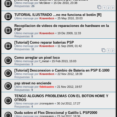
Último mensaje por
McSilver
«
15 Dic 2010, 23:38
Respuestas:
26
1
2
3
TUTORIAL ILUSTRADO ...no me funciona el botón [R]
Último mensaje por
Kravenbcn
«
25 May 2010, 20:03
Recopilacion de videos de reparaciones de hardware en la
PSP
Último mensaje por
Kravenbcn
«
19 Dic 2009, 11:33
Respuestas:
8
[Tutorial] Como reparar baterias PSP
Último mensaje por
Kravenbcn
«
11 Sep 2009, 01:42
Respuestas:
11
1
2
Como arreglar un pixel loco
Último mensaje por
f_metal
«
15 Feb 2013, 15:03
Respuestas:
3
[Tutorial] Desconexion o Cambio de Bateria en PSP E-1000
Último mensaje por
Kravenbcn
«
22 Nov 2012, 18:39
Respuestas:
1
psp street no enciende
Último mensaje por
fidelcastro
«
21 Nov 2012, 19:57
Respuestas:
9
TENGO ALGUNOS PROBLEMAS CON EL BOTON HOME Y
OTROS
Último mensaje por
zrorequiem
«
30 Jul 2012, 17:27
Respuestas:
4
Duda sobre el Flex Direccional y Gatillo L PSP2000
Último mensaje por
zrorequiem
«
23 Jul 2012, 18:36