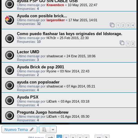
ayuda PSP GO SIN CABLE USB
Último mensaje por
Kravenbcn
«
10 May 2015, 22:47
Respuestas:
4
Ayuda con posible brick...
Último mensaje por
largeroliker
«
17 Mar 2015, 14:01
Respuestas:
32
1
2
3
4
Como puedo flashear las keys originales del Idstorage.
Último mensaje por
f47h3r
«
25 Feb 2015, 22:30
Respuestas:
10
1
2
Lector UMD
Último mensaje por
shadowcat
«
24 Ene 2015, 18:06
Respuestas:
3
Ayuda Brick de psp 2001
Último mensaje por
Ryone
«
03 Nov 2014, 22:43
Respuestas:
2
ayuda con popsloader
Último mensaje por
shadowcat
«
07 Ago 2014, 05:21
Respuestas:
4
Ayuda PSX
Último mensaje por
LilDark
«
03 Ago 2014, 03:18
Respuestas:
4
Pregunta Juego homebrew
Último mensaje por
LilDark
«
01 Ago 2014, 05:30
Respuestas:
4
Nuevo Tema
Página
1
de
40
984 temas