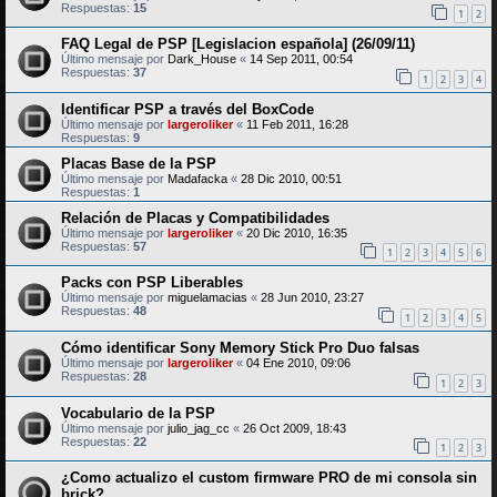
Respuestas:
15
1
2
FAQ Legal de PSP [Legislacion española] (26/09/11)
Último mensaje por
Dark_House
«
14 Sep 2011, 00:54
Respuestas:
37
1
2
3
4
Identificar PSP a través del BoxCode
Último mensaje por
largeroliker
«
11 Feb 2011, 16:28
Respuestas:
9
Placas Base de la PSP
Último mensaje por
Madafacka
«
28 Dic 2010, 00:51
Respuestas:
1
Relación de Placas y Compatibilidades
Último mensaje por
largeroliker
«
20 Dic 2010, 16:35
Respuestas:
57
1
2
3
4
5
6
Packs con PSP Liberables
Último mensaje por
miguelamacias
«
28 Jun 2010, 23:27
Respuestas:
48
1
2
3
4
5
Cómo identificar Sony Memory Stick Pro Duo falsas
Último mensaje por
largeroliker
«
04 Ene 2010, 09:06
Respuestas:
28
1
2
3
Vocabulario de la PSP
Último mensaje por
julio_jag_cc
«
26 Oct 2009, 18:43
Respuestas:
22
1
2
3
¿Como actualizo el custom firmware PRO de mi consola sin
brick?