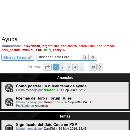
Ayuda
Moderadores:
Kravenbcn
,
largeroliker
,
fidelcastro
,
cerealkiller
,
pspCaracas
,
dark_sasuke
,
m0skit0
,
LnD
,
ka69
,
zacky06
Buscar
Búsqueda avanzad
Nuevo Tema
Página
1
de
40
1
2
3
4
5
40
Siguiente
984 temas
…
Anuncios
Como postear un nuevo tema de ayuda
Último mensaje por
driKton
«
14 Sep 2009, 22:33
Normas del foro / Forum Rules
Último mensaje por
Kravenbcn
«
02 Sep 2009, 04:01
Publicado en
Anuncios
Temas
Significado del Date-Code en PSP
Último mensaje por
DaniPhii
«
19 May 2014, 13:45