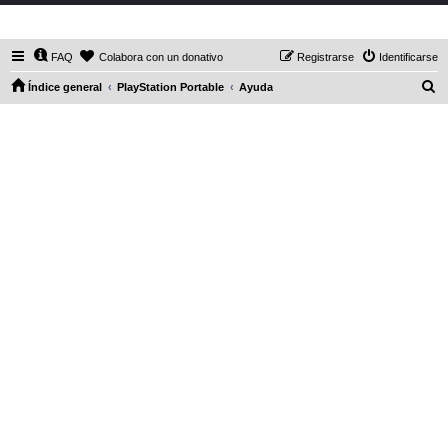
DaXHordes.org
FAQ
Colabora con un donativo
Registrarse
Identificarse
B
Índice general
PlayStation Portable
Ayuda
u
s
c
a
r