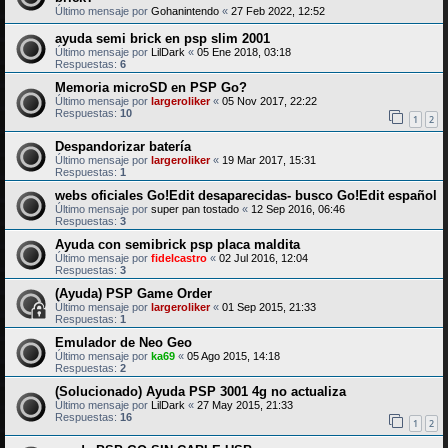
Último mensaje por
Gohanintendo
«
27 Feb 2022, 12:52
ayuda semi brick en psp slim 2001
Último mensaje por
LilDark
«
05 Ene 2018, 03:18
Respuestas:
6
Memoria microSD en PSP Go?
Último mensaje por
largeroliker
«
05 Nov 2017, 22:22
Respuestas:
10
1
2
Despandorizar batería
Último mensaje por
largeroliker
«
19 Mar 2017, 15:31
Respuestas:
1
webs oficiales Go!Edit desaparecidas- busco Go!Edit español
Último mensaje por
super pan tostado
«
12 Sep 2016, 06:46
Respuestas:
3
Ayuda con semibrick psp placa maldita
Último mensaje por
fidelcastro
«
02 Jul 2016, 12:04
Respuestas:
3
(Ayuda) PSP Game Order
Último mensaje por
largeroliker
«
01 Sep 2015, 21:33
Respuestas:
1
Emulador de Neo Geo
Último mensaje por
ka69
«
05 Ago 2015, 14:18
Respuestas:
2
(Solucionado) Ayuda PSP 3001 4g no actualiza
Último mensaje por
LilDark
«
27 May 2015, 21:33
Respuestas:
16
1
2