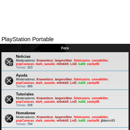
PlayStation Portable
Foro
Noticias
Moderadores:
Kravenbcn
,
largeroliker
,
fidelcastro
,
cerealkiller
,
pspCaracas
,
dark_sasuke
,
m0skit0
,
LnD
,
ka69
,
zacky06
Temas:
323
Ayuda
Moderadores:
Kravenbcn
,
largeroliker
,
fidelcastro
,
cerealkiller
,
pspCaracas
,
dark_sasuke
,
m0skit0
,
LnD
,
ka69
,
zacky06
Temas:
985
Tutoriales
Moderadores:
Kravenbcn
,
largeroliker
,
fidelcastro
,
cerealkiller
,
pspCaracas
,
dark_sasuke
,
m0skit0
,
LnD
,
ka69
,
zacky06
Temas:
208
Homebrew
Moderadores:
Kravenbcn
,
largeroliker
,
fidelcastro
,
cerealkiller
,
pspCaracas
,
dark_sasuke
,
m0skit0
,
LnD
,
ka69
,
zacky06
,
jjblanco93
Temas:
794