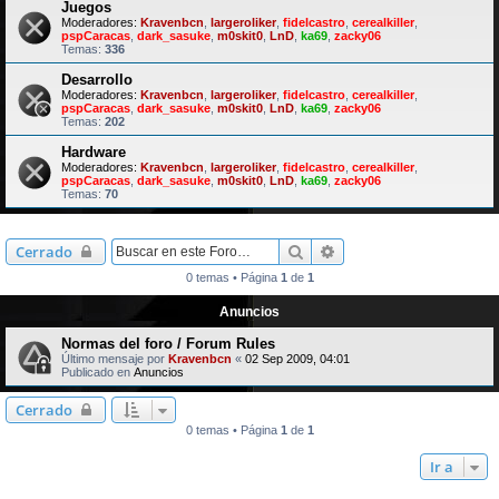
Juegos
Moderadores:
Kravenbcn
,
largeroliker
,
fidelcastro
,
cerealkiller
,
pspCaracas
,
dark_sasuke
,
m0skit0
,
LnD
,
ka69
,
zacky06
Temas:
336
Desarrollo
Moderadores:
Kravenbcn
,
largeroliker
,
fidelcastro
,
cerealkiller
,
pspCaracas
,
dark_sasuke
,
m0skit0
,
LnD
,
ka69
,
zacky06
Temas:
202
Hardware
Moderadores:
Kravenbcn
,
largeroliker
,
fidelcastro
,
cerealkiller
,
pspCaracas
,
dark_sasuke
,
m0skit0
,
LnD
,
ka69
,
zacky06
Temas:
70
Buscar
Búsqueda avanzada
Cerrado
0 temas • Página
1
de
1
Anuncios
Normas del foro / Forum Rules
Último mensaje por
Kravenbcn
«
02 Sep 2009, 04:01
Publicado en
Anuncios
Cerrado
0 temas • Página
1
de
1
Ir a