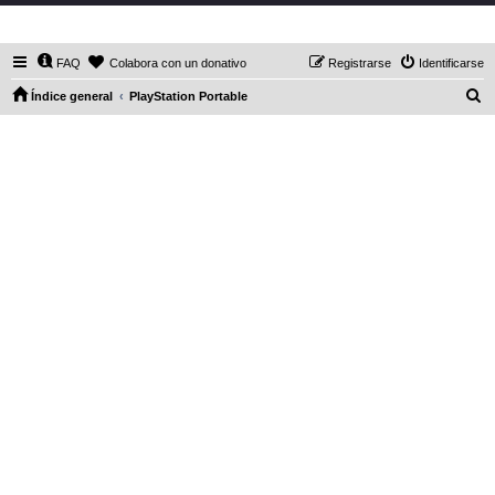
DaXHordes.org
FAQ
Colabora con un donativo
Registrarse
Identificarse
B
Índice general
PlayStation Portable
u
s
c
a
r