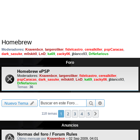
Homebrew
Moderadores:
Kravenbcn
,
largeroliker
,
fidelcastro
,
cerealkiller
,
pspCaracas
,
dark_sasuke
,
m0skit0
,
LnD
,
ka69
,
zacky06
,
jjblanco93
,
DrNefarious
Foro
Homebrew ePSP
Moderadores:
Kravenbcn
,
largeroliker
,
fidelcastro
,
cerealkiller
,
pspCaracas
,
dark_sasuke
,
m0skit0
,
LnD
,
ka69
,
zacky06
,
jjblanco93
,
DrNefarious
Temas:
36
Buscar
Búsqueda avanzad
Nuevo Tema
1
2
3
4
5
Siguiente
118 temas
Anuncios
Normas del foro / Forum Rules
Último mensaje por
Kravenbcn
«
02 Sep 2009, 04:01