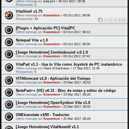
Último mensaje por
jiraiya14
«
05 Oct 2017, 08:39
Respuestas:
2
VitaShell v1.75
Último mensaje por
Kravenbcn
«
05 Oct 2017, 08:08
Respuestas:
41
1
2
3
4
5
[Plugin + Aplicación PC] Vita2PC
Último mensaje por
Kravenbcn
«
03 Oct 2017, 08:13
Notepad Vita v.1.0
Último mensaje por
Kravenbcn
«
03 Oct 2017, 08:00
[Juego Homebrew] Zombiebound v.0.1.0
Último mensaje por
Kravenbcn
«
03 Oct 2017, 07:41
VitaPad v1.1 - Usa tu Vita como Joystick de PC inalambrico
Último mensaje por
Flash of Darkness
«
17 Sep 2017, 11:45
Respuestas:
6
VITAforecast v1.0 - Aplicación del Tiempo
Último mensaje por
Kravenbcn
«
23 Mar 2017, 08:53
NotePad++ (VE) v0.31 - Bloc de notas y editor de código
Último mensaje por
Kravenbcn
«
23 Mar 2017, 08:20
[Juego Homebrew] OpenSyobon Vita v1.0
Último mensaje por
Kravenbcn
«
23 Mar 2017, 08:02
ONEtranslate v1R0 - Traductor
Último mensaje por
Kravenbcn
«
21 Mar 2017, 08:28
[Juego Homebrew] VitaHexenII v1.1