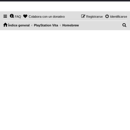
DaXHordes.org
FAQ
Colabora con un donativo
Registrarse
Identificarse
B
Índice general
PlayStation Vita
Homebrew
u
s
c
a
r