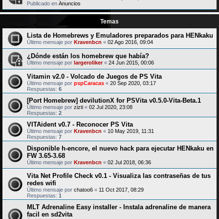
Publicado en
Anuncios
Temas
Lista de Homebrews y Emuladores preparados para HENkaku
Último mensaje por
Kravenbcn
«
02 Ago 2016, 09:04
¿Dónde están los homebrew que había?
Último mensaje por
largeroliker
«
24 Jun 2015, 00:06
Vitamin v2.0 - Volcado de Juegos de PS Vita
Último mensaje por
pspCaracas
«
20 Sep 2020, 03:17
Respuestas:
6
[Port Homebrew] devilutionX for PSVita v0.5.0-Vita-Beta.1
Último mensaje por
zizti
«
02 Jul 2020, 23:08
Respuestas:
2
VITAident v0.7 - Reconocer PS Vita
Último mensaje por
Kravenbcn
«
10 May 2019, 11:31
Respuestas:
7
Disponible h-encore, el nuevo hack para ejecutar HENkaku en
FW 3.65-3.68
Último mensaje por
Kravenbcn
«
02 Jul 2018, 06:36
Vita Net Profile Check v0.1 - Visualiza las contraseñas de tus
redes wifi
Último mensaje por
chatoo6
«
11 Oct 2017, 08:29
Respuestas:
1
MLT Adrenaline Easy installer - Instala adrenaline de manera
facil en sd2vita