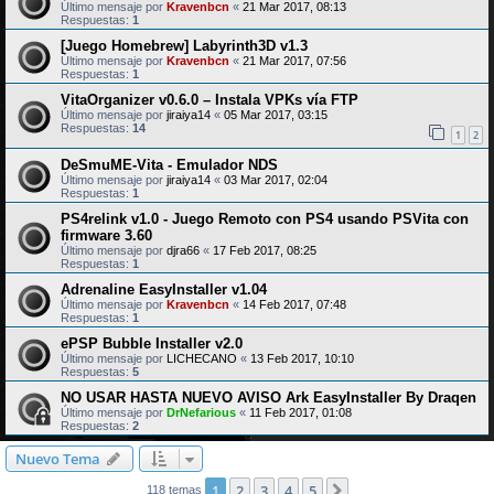
Último mensaje por
Kravenbcn
«
21 Mar 2017, 08:13
Respuestas:
1
[Juego Homebrew] Labyrinth3D v1.3
Último mensaje por
Kravenbcn
«
21 Mar 2017, 07:56
Respuestas:
1
VitaOrganizer v0.6.0 – Instala VPKs vía FTP
Último mensaje por
jiraiya14
«
05 Mar 2017, 03:15
Respuestas:
14
1
2
DeSmuME-Vita - Emulador NDS
Último mensaje por
jiraiya14
«
03 Mar 2017, 02:04
Respuestas:
1
PS4relink v1.0 - Juego Remoto con PS4 usando PSVita con
firmware 3.60
Último mensaje por
djra66
«
17 Feb 2017, 08:25
Respuestas:
1
Adrenaline EasyInstaller v1.04
Último mensaje por
Kravenbcn
«
14 Feb 2017, 07:48
Respuestas:
1
ePSP Bubble Installer v2.0
Último mensaje por
LICHECANO
«
13 Feb 2017, 10:10
Respuestas:
5
NO USAR HASTA NUEVO AVISO Ark EasyInstaller By Draqen
Último mensaje por
DrNefarious
«
11 Feb 2017, 01:08
Respuestas:
2
Nuevo Tema
1
2
3
4
5
Siguiente
118 temas