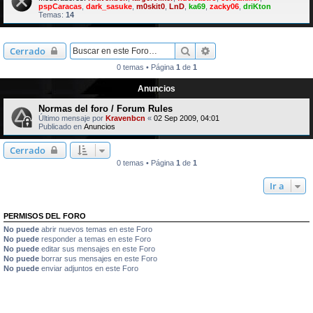
pspCaracas
,
dark_sasuke
,
m0skit0
,
LnD
,
ka69
,
zacky06
,
driKton
Temas:
14
Buscar
Búsqueda avanzada
Cerrado
0 temas • Página
1
de
1
Anuncios
Normas del foro / Forum Rules
Último mensaje por
Kravenbcn
«
02 Sep 2009, 04:01
Publicado en
Anuncios
Cerrado
0 temas • Página
1
de
1
Ir a
PERMISOS DEL FORO
No puede
abrir nuevos temas en este Foro
No puede
responder a temas en este Foro
No puede
editar sus mensajes en este Foro
No puede
borrar sus mensajes en este Foro
No puede
enviar adjuntos en este Foro