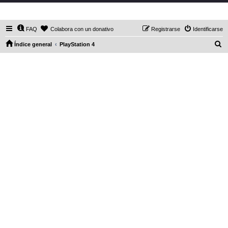
DaXHordes.org
FAQ
Colabora con un donativo
Registrarse
Identificarse
B
Índice general
PlayStation 4
u
s
c
a
r