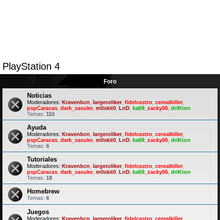
PlayStation 4
Foro
Noticias
Moderadores:
Kravenbcn
,
largeroliker
,
fidelcastro
,
cerealkiller
,
pspCaracas
,
dark_sasuke
,
m0skit0
,
LnD
,
ka69
,
zacky06
,
driKton
Temas:
110
Ayuda
Moderadores:
Kravenbcn
,
largeroliker
,
fidelcastro
,
cerealkiller
,
pspCaracas
,
dark_sasuke
,
m0skit0
,
LnD
,
ka69
,
zacky06
,
driKton
Temas:
6
Tutoriales
Moderadores:
Kravenbcn
,
largeroliker
,
fidelcastro
,
cerealkiller
,
pspCaracas
,
dark_sasuke
,
m0skit0
,
LnD
,
ka69
,
zacky06
,
driKton
Temas:
18
Homebrew
Temas:
6
Juegos
Moderadores:
Kravenbcn
,
largeroliker
,
fidelcastro
,
cerealkiller
,