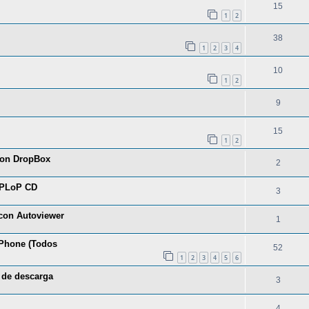
15
1
2
38
1
2
3
4
10
1
2
9
15
1
2
 con DropBox
2
 PLoP CD
3
 con Autoviewer
1
 iPhone (Todos
52
1
2
3
4
5
6
s de descarga
3
4