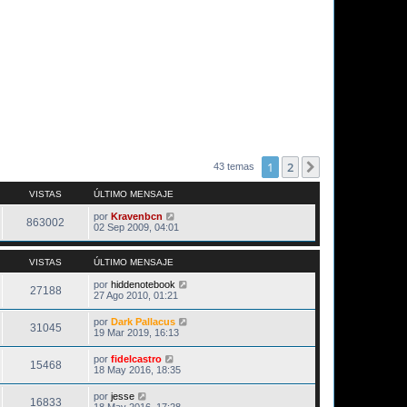
1
2
Siguiente
43 temas
VISTAS
ÚLTIMO MENSAJE
por
Kravenbcn
863002
02 Sep 2009, 04:01
VISTAS
ÚLTIMO MENSAJE
por
hiddenotebook
27188
27 Ago 2010, 01:21
por
Dark Pallacus
31045
19 Mar 2019, 16:13
por
fidelcastro
15468
18 May 2016, 18:35
por
jesse
16833
18 May 2016, 17:28