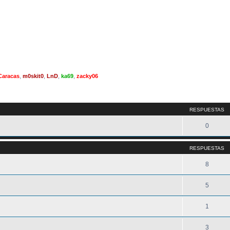
Caracas
,
m0skit0
,
LnD
,
ka69
,
zacky06
queda avanzada
RESPUESTAS
0
RESPUESTAS
8
5
1
3