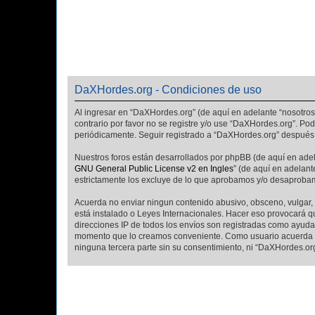
DaXHordes.org - Condiciones de uso
Al ingresar en “DaXHordes.org” (de aquí en adelante “nosotros”
contrario por favor no se registre y/o use “DaXHordes.org”. P
periódicamente. Seguir registrado a “DaXHordes.org” después 
Nuestros foros están desarrollados por phpBB (de aquí en adela
GNU General Public License v2 en Ingles
” (de aquí en adelan
estrictamente los excluye de lo que aprobamos y/o desaprobam
Acuerda no enviar ningun contenido abusivo, obsceno, vulgar, 
está instalado o Leyes Internacionales. Hacer eso provocará q
direcciones IP de todos los envíos son registradas como ayuda 
momento que lo creamos conveniente. Como usuario acuerda q
ninguna tercera parte sin su consentimiento, ni “DaXHordes.o