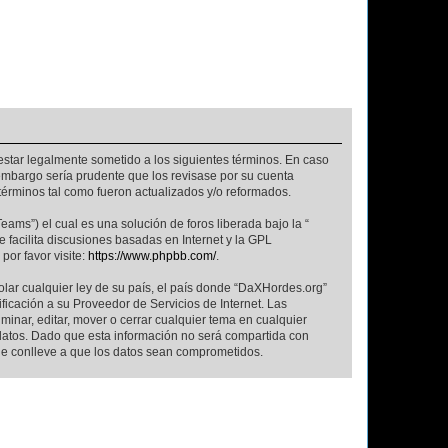
 estar legalmente sometido a los siguientes términos. En caso
embargo sería prudente que los revisase por su cuenta
érminos tal como fueron actualizados y/o reformados.
ams”) el cual es una solución de foros liberada bajo la “
 facilita discusiones basadas en Internet y la GPL
or favor visite:
https://www.phpbb.com/
.
olar cualquier ley de su país, el país donde “DaXHordes.org”
icación a su Proveedor de Servicios de Internet. Las
inar, editar, mover o cerrar cualquier tema en cualquier
tos. Dado que esta información no será compartida con
ue conlleve a que los datos sean comprometidos.