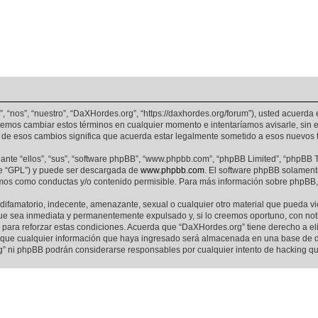
, “nos”, “nuestro”, “DaXHordes.org”, “https://daxhordes.org/forum”), usted acuerda
odemos cambiar estos términos en cualquier momento e intentaríamos avisarle, sin 
de esos cambios significa que acuerda estar legalmente sometido a esos nuevos t
nte “ellos”, “sus”, “software phpBB”, “www.phpbb.com”, “phpBB Limited”, “phpBB Te
te “GPL”) y puede ser descargada de
www.phpbb.com
. El software phpBB solamente
os como conductas y/o contenido permisible. Para más información sobre phpBB, p
difamatorio, indecente, amenazante, sexual o cualquier otro material que pueda vi
ue sea inmediata y permanentemente expulsado y, si lo creemos oportuno, con notif
para reforzar estas condiciones. Acuerda que “DaXHordes.org” tiene derecho a elim
ue cualquier información que haya ingresado será almacenada en una base de da
rg” ni phpBB podrán considerarse responsables por cualquier intento de hacking q