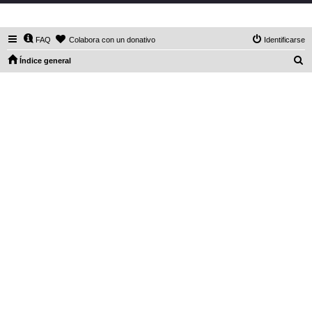
DaXHordes.org
FAQ
Colabora con un donativo
Identificarse
B
Índice general
u
s
c
a
r