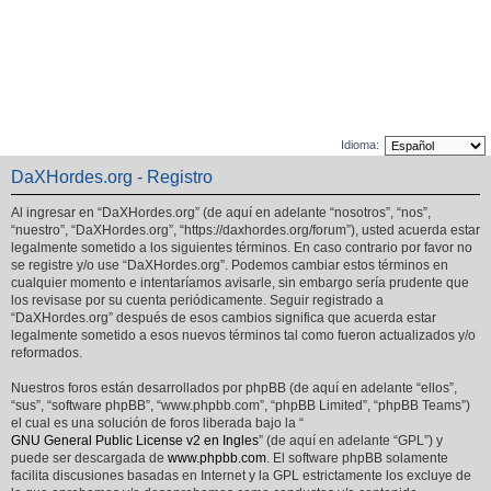
Idioma:
DaXHordes.org - Registro
Al ingresar en “DaXHordes.org” (de aquí en adelante “nosotros”, “nos”,
“nuestro”, “DaXHordes.org”, “https://daxhordes.org/forum”), usted acuerda estar
legalmente sometido a los siguientes términos. En caso contrario por favor no
se registre y/o use “DaXHordes.org”. Podemos cambiar estos términos en
cualquier momento e intentaríamos avisarle, sin embargo sería prudente que
los revisase por su cuenta periódicamente. Seguir registrado a
“DaXHordes.org” después de esos cambios significa que acuerda estar
legalmente sometido a esos nuevos términos tal como fueron actualizados y/o
reformados.
Nuestros foros están desarrollados por phpBB (de aquí en adelante “ellos”,
“sus”, “software phpBB”, “www.phpbb.com”, “phpBB Limited”, “phpBB Teams”)
el cual es una solución de foros liberada bajo la “
GNU General Public License v2 en Ingles
” (de aquí en adelante “GPL”) y
puede ser descargada de
www.phpbb.com
. El software phpBB solamente
facilita discusiones basadas en Internet y la GPL estrictamente los excluye de