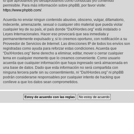
lo que aprobamos y/o desaprobamos como conductas y/o contenido
permisible. Para más información sobre phpBB, por favor visite:
https://www.phpbb.com/
.
Acuerda no enviar ningun contenido abusivo, obsceno, vulgar, difamatorio,
indecente, amenazante, sexual o cualquier otro material que pueda violar
cualquier ley de su país, el país donde “DaXHordes.org” está instalado o
Leyes Internacionales. Hacer eso provocará que sea inmediata y
permanentemente expulsado y, si lo creemos oportuno, con notificación a su
Proveedor de Servicios de Internet. Las direcciones IP de todos los envíos son
registradas como ayuda para reforzar estas condiciones. Acuerda que
“DaXHordes.org” tiene derecho a eliminar, editar, mover o cerrar cualquier
tema en cualquier momento que lo creamos conveniente. Como usuario
acuerda que cualquier información que haya ingresado será almacenada en
una base de datos. Dado que esta información no será compartida con
ninguna tercera parte sin su consentimiento, ni “DaXHordes.org” ni phpBB
podrán considerarse responsables por cualquier intento de hacking que
conlleve a que los datos sean comprometidos.