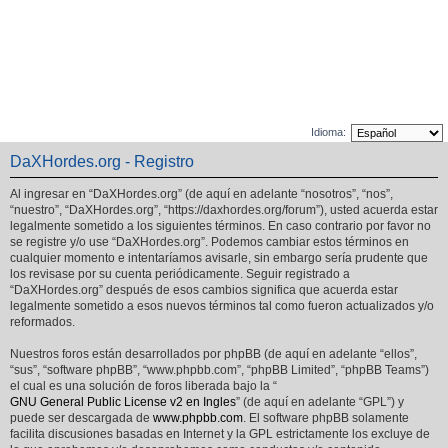
Idioma:
DaXHordes.org - Registro
Al ingresar en “DaXHordes.org” (de aquí en adelante “nosotros”, “nos”,
“nuestro”, “DaXHordes.org”, “https://daxhordes.org/forum”), usted acuerda estar
legalmente sometido a los siguientes términos. En caso contrario por favor no
se registre y/o use “DaXHordes.org”. Podemos cambiar estos términos en
cualquier momento e intentaríamos avisarle, sin embargo sería prudente que
los revisase por su cuenta periódicamente. Seguir registrado a
“DaXHordes.org” después de esos cambios significa que acuerda estar
legalmente sometido a esos nuevos términos tal como fueron actualizados y/o
reformados.
Nuestros foros están desarrollados por phpBB (de aquí en adelante “ellos”,
“sus”, “software phpBB”, “www.phpbb.com”, “phpBB Limited”, “phpBB Teams”)
el cual es una solución de foros liberada bajo la “
GNU General Public License v2 en Ingles
” (de aquí en adelante “GPL”) y
puede ser descargada de
www.phpbb.com
. El software phpBB solamente
facilita discusiones basadas en Internet y la GPL estrictamente los excluye de