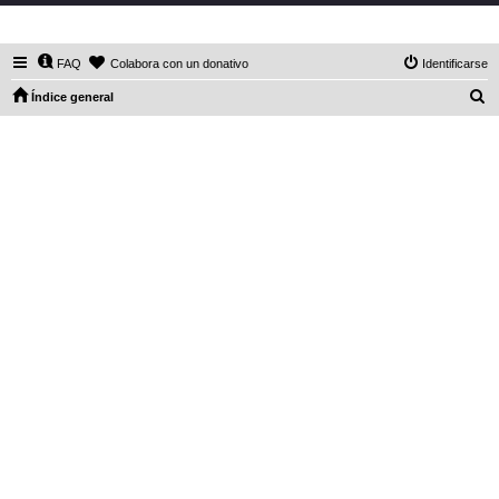
DaXHordes.org
FAQ
Colabora con un donativo
Identificarse
B
Índice general
u
s
c
a
r