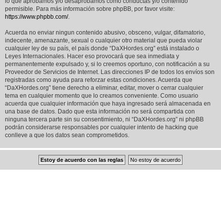
lo que aprobamos y/o desaprobamos como conductas y/o contenido
permisible. Para más información sobre phpBB, por favor visite:
https://www.phpbb.com/
.
Acuerda no enviar ningun contenido abusivo, obsceno, vulgar, difamatorio,
indecente, amenazante, sexual o cualquier otro material que pueda violar
cualquier ley de su país, el país donde “DaXHordes.org” está instalado o
Leyes Internacionales. Hacer eso provocará que sea inmediata y
permanentemente expulsado y, si lo creemos oportuno, con notificación a su
Proveedor de Servicios de Internet. Las direcciones IP de todos los envíos son
registradas como ayuda para reforzar estas condiciones. Acuerda que
“DaXHordes.org” tiene derecho a eliminar, editar, mover o cerrar cualquier
tema en cualquier momento que lo creamos conveniente. Como usuario
acuerda que cualquier información que haya ingresado será almacenada en
una base de datos. Dado que esta información no será compartida con
ninguna tercera parte sin su consentimiento, ni “DaXHordes.org” ni phpBB
podrán considerarse responsables por cualquier intento de hacking que
conlleve a que los datos sean comprometidos.