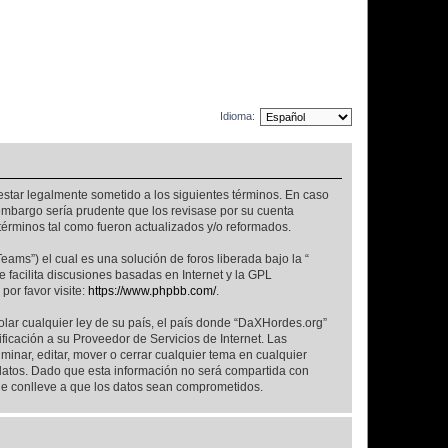
Idioma:
 estar legalmente sometido a los siguientes términos. En caso
embargo sería prudente que los revisase por su cuenta
érminos tal como fueron actualizados y/o reformados.
ams”) el cual es una solución de foros liberada bajo la “
 facilita discusiones basadas en Internet y la GPL
or favor visite:
https://www.phpbb.com/
.
olar cualquier ley de su país, el país donde “DaXHordes.org”
icación a su Proveedor de Servicios de Internet. Las
inar, editar, mover o cerrar cualquier tema en cualquier
tos. Dado que esta información no será compartida con
ue conlleve a que los datos sean comprometidos.