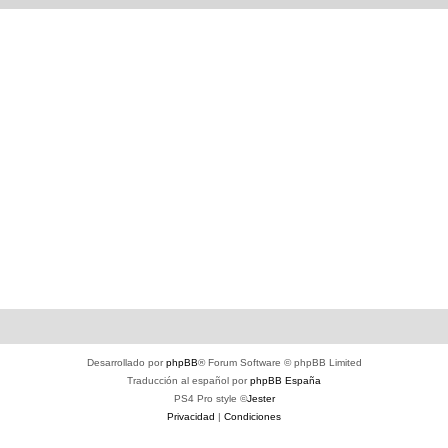
Desarrollado por
phpBB
® Forum Software © phpBB Limited
Traducción al español por
phpBB España
PS4 Pro style ©
Jester
Privacidad
|
Condiciones