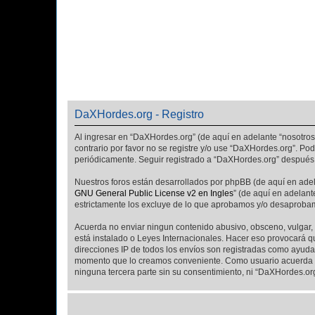
DaXHordes.org - Registro
Al ingresar en “DaXHordes.org” (de aquí en adelante “nosotros”
contrario por favor no se registre y/o use “DaXHordes.org”. P
periódicamente. Seguir registrado a “DaXHordes.org” después 
Nuestros foros están desarrollados por phpBB (de aquí en adela
GNU General Public License v2 en Ingles
” (de aquí en adelan
estrictamente los excluye de lo que aprobamos y/o desaprobam
Acuerda no enviar ningun contenido abusivo, obsceno, vulgar, 
está instalado o Leyes Internacionales. Hacer eso provocará q
direcciones IP de todos los envíos son registradas como ayuda 
momento que lo creamos conveniente. Como usuario acuerda q
ninguna tercera parte sin su consentimiento, ni “DaXHordes.o