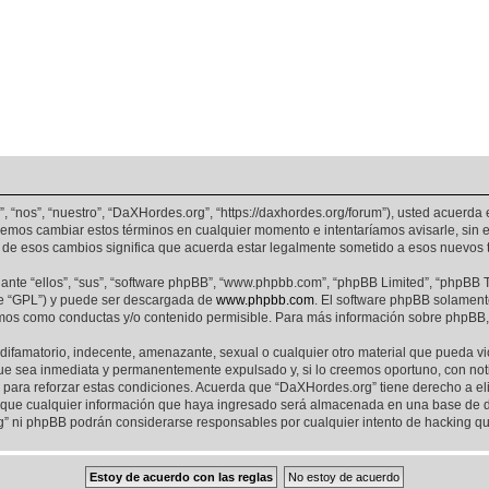
, “nos”, “nuestro”, “DaXHordes.org”, “https://daxhordes.org/forum”), usted acuerda
odemos cambiar estos términos en cualquier momento e intentaríamos avisarle, sin 
de esos cambios significa que acuerda estar legalmente sometido a esos nuevos t
nte “ellos”, “sus”, “software phpBB”, “www.phpbb.com”, “phpBB Limited”, “phpBB Te
te “GPL”) y puede ser descargada de
www.phpbb.com
. El software phpBB solamente
os como conductas y/o contenido permisible. Para más información sobre phpBB, p
difamatorio, indecente, amenazante, sexual o cualquier otro material que pueda vi
ue sea inmediata y permanentemente expulsado y, si lo creemos oportuno, con notif
para reforzar estas condiciones. Acuerda que “DaXHordes.org” tiene derecho a elim
ue cualquier información que haya ingresado será almacenada en una base de da
rg” ni phpBB podrán considerarse responsables por cualquier intento de hacking q