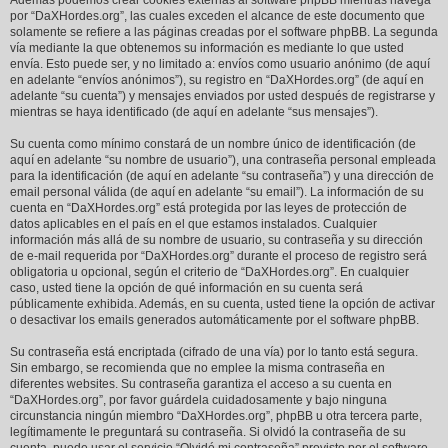
Además podemos crear cookies externas al software phpBB mientras navega
por “DaXHordes.org”, las cuales exceden el alcance de este documento que
solamente se refiere a las páginas creadas por el software phpBB. La segunda
vía mediante la que obtenemos su información es mediante lo que usted
envía. Esto puede ser, y no limitado a: envíos como usuario anónimo (de aquí
en adelante “envíos anónimos”), su registro en “DaXHordes.org” (de aquí en
adelante “su cuenta”) y mensajes enviados por usted después de registrarse y
mientras se haya identificado (de aquí en adelante “sus mensajes”).
Su cuenta como mínimo constará de un nombre único de identificación (de
aquí en adelante “su nombre de usuario”), una contraseña personal empleada
para la identificación (de aquí en adelante “su contraseña”) y una dirección de
email personal válida (de aquí en adelante “su email”). La información de su
cuenta en “DaXHordes.org” está protegida por las leyes de protección de
datos aplicables en el país en el que estamos instalados. Cualquier
información más allá de su nombre de usuario, su contraseña y su dirección
de e-mail requerida por “DaXHordes.org” durante el proceso de registro será
obligatoria u opcional, según el criterio de “DaXHordes.org”. En cualquier
caso, usted tiene la opción de qué información en su cuenta será
públicamente exhibida. Además, en su cuenta, usted tiene la opción de activar
o desactivar los emails generados automáticamente por el software phpBB.
Su contraseña está encriptada (cifrado de una vía) por lo tanto está segura.
Sin embargo, se recomienda que no emplee la misma contraseña en
diferentes websites. Su contraseña garantiza el acceso a su cuenta en
“DaXHordes.org”, por favor guárdela cuidadosamente y bajo ninguna
circunstancia ningún miembro “DaXHordes.org”, phpBB u otra tercera parte,
legítimamente le preguntará su contraseña. Si olvidó la contraseña de su