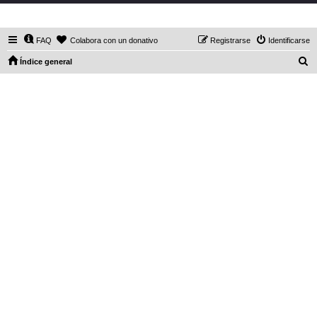
DaXHordes.org
FAQ
Colabora con un donativo
Registrarse
Identificarse
B
Índice general
u
s
c
a
r