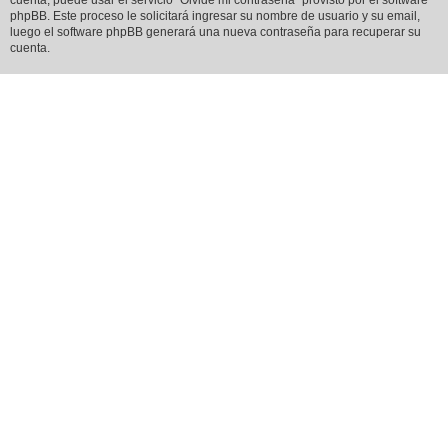
cuenta, puede usar el servicio “Olvidé mi contraseña” provisto por el software
phpBB. Este proceso le solicitará ingresar su nombre de usuario y su email,
luego el software phpBB generará una nueva contraseña para recuperar su
cuenta.