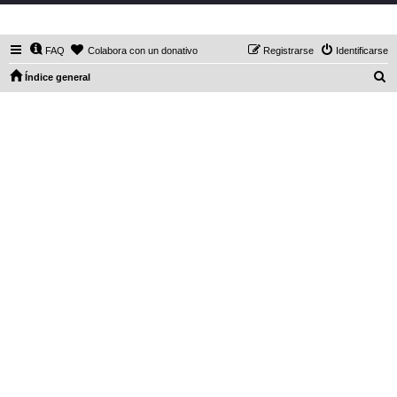
DaXHordes.org
FAQ
Colabora con un donativo
Registrarse
Identificarse
B
Índice general
u
s
c
a
r