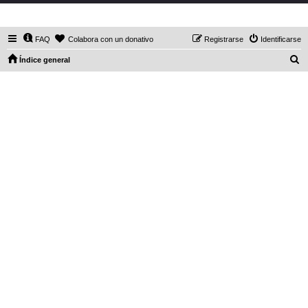
DaXHordes.org
FAQ
Colabora con un donativo
Registrarse
Identificarse
B
Índice general
u
s
c
a
r