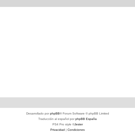
Desarrollado por
phpBB
® Forum Software © phpBB Limited
Traducción al español por
phpBB España
PS4 Pro style ©
Jester
Privacidad
|
Condiciones