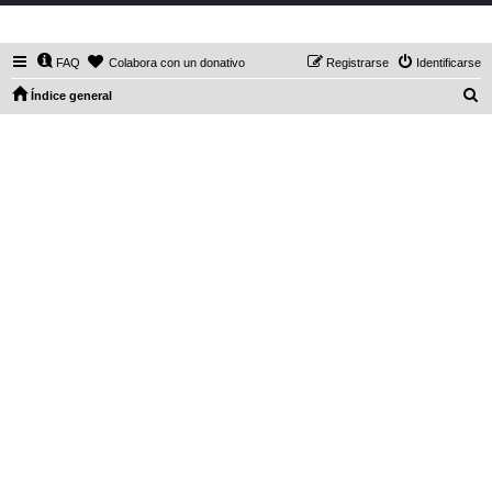
DaXHordes.org
FAQ
Colabora con un donativo
Registrarse
Identificarse
B
Índice general
u
s
c
a
r