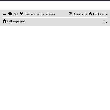
DaXHordes.org
FAQ
Colabora con un donativo
Registrarse
Identificarse
B
Índice general
u
s
c
a
r