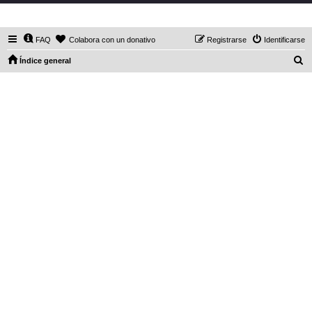
DaXHordes.org
FAQ
Colabora con un donativo
Registrarse
Identificarse
B
Índice general
u
s
c
a
r