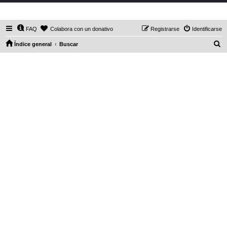
DaXHordes.org
FAQ
Colabora con un donativo
Registrarse
Identificarse
B
Índice general
Buscar
u
s
c
a
r