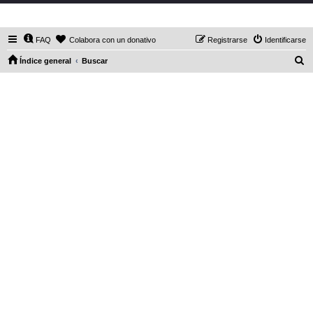
DaXHordes.org
FAQ
Colabora con un donativo
Registrarse
Identificarse
B
Índice general
Buscar
u
s
c
a
r