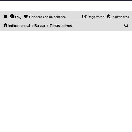
DaXHordes.org
FAQ
Colabora con un donativo
Registrarse
Identificarse
B
Índice general
Buscar
Temas activos
u
s
c
a
r