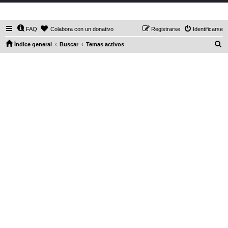
DaXHordes.org
FAQ
Colabora con un donativo
Registrarse
Identificarse
B
Índice general
Buscar
Temas activos
u
s
c
a
r